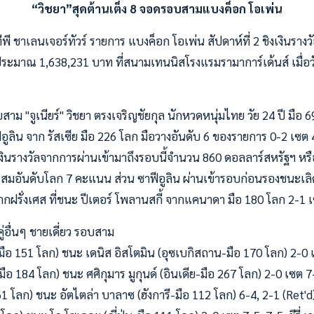
“วิชยา”สุดต้านเต็ง 8 จอดรอบสามแบงค็อก โอเพ่น
ี ชาเลนเจอร์ทัวร์ รายการ แบงค็อก โอเพ่น สัปดาห์ที่ 2 ชิงเงินราง
ระมาณ 1,638,231 บาท ที่สนามเทนนิสโรงแรมรามาการ์เด้นส์ เมื่อวัน
ม "จูเนียร์" วิชยา ตรงเจริญชัยกุล นักหวดหนุ่มไทย วัย 24 ปี มือ 69
ีอูลิน จาก รัสเซีย มือ 226 โลก มือวางอันดับ 6 ของรายการ 0-2 เซต 
บเงินรางวัลจากการผ่านเข้ามาถึงรอบนี้จำนวน 860 ดอลลาร์สหรัฐฯ 
อันดับโลก 7 คะแนน ส่วน ซาฟีอูลิน ผ่านเข้ารอบก่อนรองชนะเลิศ
จากฝรั่งเศส ที่ชนะ ปีเตอร์ โพลานสกี้ จากแคนาดา มือ 180 โลก 2-1 เ
่อื่นๆ ชายเดี่ยว รอบสาม
-มือ 151 โลก) ชนะ เดนิส อิสโตมิน (อุซเบกิสถาน-มือ 170 โลก) 2-0 เซ
ือ 184 โลก) ชนะ ศศิกุมาร มูกุนด์ (อินเดีย-มือ 267 โลก) 2-0 เซต 7
1 โลก) ชนะ อัตไตล่า บาลาซ (ฮังการี-มือ 112 โลก) 6-4, 2-1 (Ret'd