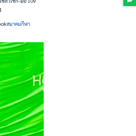
ซลี่ (เช็ก-มือ 109
4
ook
สมาคมกีฬา