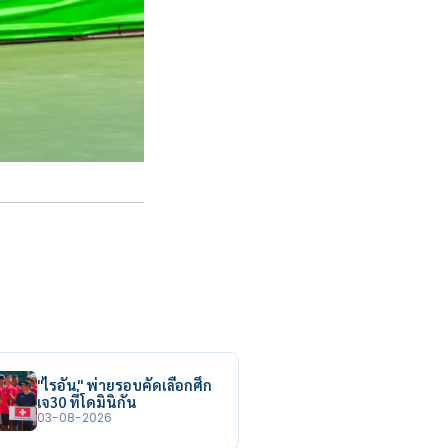
"ไรอัน" พ่ายรอบคัดเลือกศึก
เจ30 ที่โดมินิกัน
03-08-2026