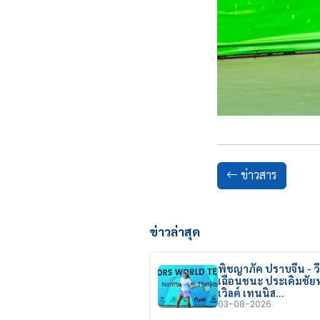
ข่าวสาร
ข่าวล่าสุด
พิชญาภัค ปราบจีน - วี
เฉือนชนะ ประเดิมชั
เวิลด์ เทนนิส…
03-08-2026