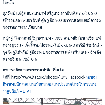
ไต้หวัน
ศุภวัฒน์ แซ่อุ้ย ชนะ มานาฟ ศรีกุมาร จากอินเดีย 7-6(6), 6-0
เข้ารอบสอง พบฮา มินห์ ดุ๊ก วู มือ 800 เยาวชนโลกและมือวาง 3
ของรายการจากเวียดนาม
หญิงคู่ วิจิตราภรณ์ วิมุกตานนท์ - เซอะ ซวน หลิม(มาเลเซีย) แพ้
หยาง ยู่ซวน - เจิ้ง จี้ซวน(มือวาง2-จีน) 6-3, 6-0 ภาวิณี ร่วมรักษ์ -
ซุง ซิง จู(ไต้หวัน) คู่มือวาง 1 ของรายการ แพ้ เหริน เค่อ - จ้าง ฉิง
หยาง(จีน) 6-7(5), 0-6
สามารถติดตามภาพการแข่งขันเพิ่มเติม
ได้ที่: http://www.ltat.org/photos/ และ Facebook
สมาคม
กีฬาเทนนิส ลอนเทนนิสสมาคมแห่งประเทศไทย ในพระบรม
ราชูปถัมภ์ – LTAT