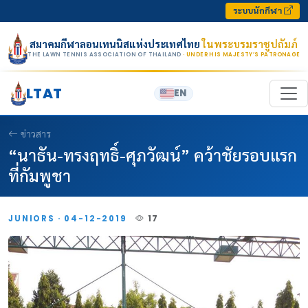
Skip to content
ระบบนักกีฬา
สมาคมกีฬาลอนเทนนิสแห่งประเทศไทย
ในพระบรมราชูปถัมภ์
THE LAWN TENNIS ASSOCIATION OF THAILAND
· UNDER HIS MAJESTY’S PATRONAGE
LTAT
EN
ข่าวสาร
“นาธัน-ทรงฤทธิ์-ศุภวัฒน์” คว้าชัยรอบแรก
ที่กัมพูชา
JUNIORS · 04-12-2019
17