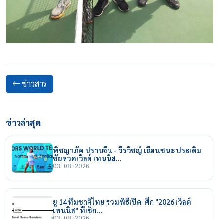
ข่าวสาร
ข่าวล่าสุด
พิชญาภัค ปราบจีน - วีรวิชญ์ เฉือนชนะ ประเดิม
ชัยหวดเวิลด์ เทนนิส…
03-08-2026
ยู 14 ทีมชาติไทย ร่วมพิธีเปิด ศึก "2026 เวิลด์
เทนนิส" ที่เช็ก…
03-08-2026