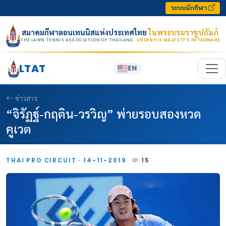
Skip to content
ระบบนักกีฬา
สมาคมกีฬาลอนเทนนิสแห่งประเทศไทย
ในพระบรมราชูปถัมภ์
THE LAWN TENNIS ASSOCIATION OF THAILAND
· UNDER HIS MAJESTY’S PATRONAGE
LTAT
EN
ข่าวสาร
“จิรัฏฐ์-กฤติน-วรวิญ” พ่ายรอบสองหวด
คูเวต
THAI PRO CIRCUIT · 14-11-2019
15