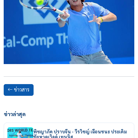
ข่าวสาร
ข่าวล่าสุด
พิชญาภัค ปราบจีน - วีรวิชญ์ เฉือนชนะ ประเดิม
ชัยหวดเวิลด์ เทนนิส…