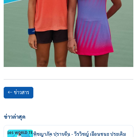
ข่าวสาร
ข่าวล่าสุด
พิชญาภัค ปราบจีน - วีรวิชญ์ เฉือนชนะ ประเดิม