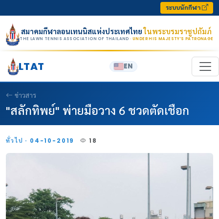
Skip to content
ระบบนักกีฬา
สมาคมกีฬาลอนเทนนิสแห่งประเทศไทย
ในพระบรมราชูปถัมภ์
THE LAWN TENNIS ASSOCIATION OF THAILAND
· UNDER HIS MAJESTY’S PATRONAGE
LTAT
EN
ข่าวสาร
"สลักทิพย์" พ่ายมือวาง 6 ชวดตัดเชือก
ทั่วไป · 04-10-2019
18