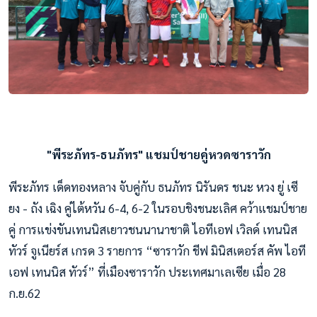
"พีระภัทร-ธนภัทร" แชมป์ชายคู่หวดซาราวัก
พีระภัทร เด็ดทองหลาง จับคู่กับ ธนภัทร นิรันดร ชนะ หวง ยู่ เซี
ยง - ถัง เฉิง คู่ไต้หวัน 6-4, 6-2 ในรอบชิงชนะเลิศ คว้าแชมป์ชาย
คู่ การแข่งขันเทนนิสเยาวชนนานาชาติ ไอทีเอฟ เวิลด์ เทนนิส
ทัวร์ จูเนียร์ส เกรด 3 รายการ “ซาราวัก ชีฟ มินิสเตอร์ส คัพ ไอที
เอฟ เทนนิส ทัวร์” ที่เมืองซาราวัก ประเทศมาเลเซีย เมื่อ 28
ก.ย.62