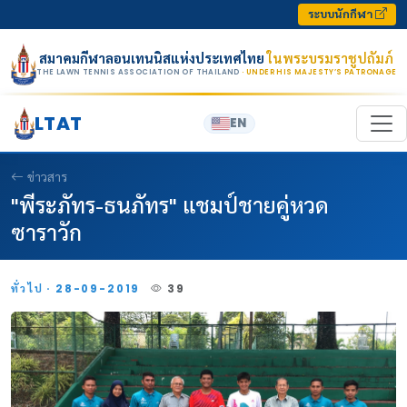
Skip to content
ระบบนักกีฬา
สมาคมกีฬาลอนเทนนิสแห่งประเทศไทย
ในพระบรมราชูปถัมภ์
THE LAWN TENNIS ASSOCIATION OF THAILAND
· UNDER HIS MAJESTY’S PATRONAGE
LTAT
EN
ข่าวสาร
"พีระภัทร-ธนภัทร" แชมป์ชายคู่หวด
ซาราวัก
ทั่วไป · 28-09-2019
39