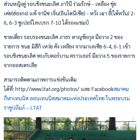
ส่วนหญิงคู่ รอบชิงชนะเลิศ ภาวินี ร่วมรักษ์ - เหลือง ชุ่ย
เค่ย(ฮ่องกง) แพ้ จานิซ เจิ่น(อินโดนีเซีย) - หวัง เฉา อี้(ไต้หวัน) 2-
6, 6-3 ซูเปอร์ไทเบรก 7-10 ได้รองแชมป์
ชายเดี่ยว รอบรองชนะเลิศ ภาธร หาญชัยกุล มือวาง 2 ของ
รายการ ชนะ มิสึกิ เหว่ย คัง เหลียง จากมาเลเซีย 6-4, 6-1 เข้า
รอบชิงชนะเลิศ พบกับคอร์บาน คราวเธอร์ มือวาง 5 ของรายการ
จากออสเตรเลีย
สามารถติดตามภาพการแข่งขันเติม
ได้ที่: http://www.ltat.org/photos/ และ Facebook
สมาคม
กีฬาเทนนิส ลอนเทนนิสสมาคมแห่งประเทศไทย ในพระบรม
ราชูปถัมภ์ – LTAT