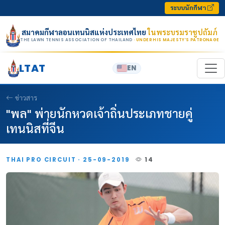
Skip to content
ระบบนักกีฬา
สมาคมกีฬาลอนเทนนิสแห่งประเทศไทย
ในพระบรมราชูปถัมภ์
THE LAWN TENNIS ASSOCIATION OF THAILAND
· UNDER HIS MAJESTY’S PATRONAGE
LTAT
EN
ข่าวสาร
"พล" พ่ายนักหวดเจ้าถิ่นประเภทชายคู่
เทนนิสที่จีน
THAI PRO CIRCUIT · 25-09-2019
14