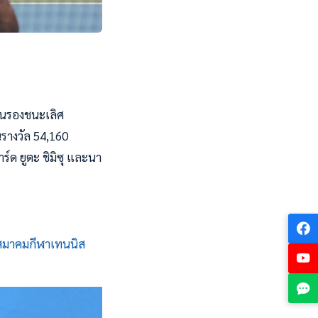
่อนรองชนะเลิศ
นรางวัล 54,160
ร์ด ยูตะ ชิมิซุ และนา
สมาคมกีฬาเทนนิส