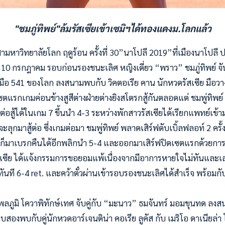
"ชมภู่ทิพย์"ล้มรัสเซียเข้าเซมิฯได้ทองแดงม.โลกแล้ว
มหาวิทยาลัยโลก ฤดูร้อน ครั้งที่ 30”นาโปลี 2019”ที่เมืองนาโปลี 
ี่ 10 กรกฎาคม รอบก่อนรองชนะเลิศ หญิงเดี่ยว “พราว” ชมภู่ทิพย์ 
มือ 541 ของโลก ลงสนามพบกับ วิคตอเรีย คาน นักหวดรัสเซีย มือวา
รกเกมค่อนข้างสูสีต่างฝ่ายต่างยิงสโตรกสู้กันตลอดแต่ ชมพู่ทิพย์ ช
่อสู้ไ
ด้ในเกม 7 ขึ้นนำ 4-3 ระหว่างพักสาวรัสเซียได้เรียกแพทย์เข้
ลุกมาสู้ต่อ ซึ่งเกมต่อมา ชมพู่ทิพย์ พลาดเสิร์ฟดับเบิ้ลฟลอท์ 2 คร
ก็มาเบรกคืนได้อีกพลิกนำ 5-4 และออกมาเสิร์ฟปิดเซตแรกด้วยการ
สเซีย ได้แจ้งกรรมการขอยอมแพ้เนื่องจากมีอาการหายใจไม่ทันและเล่
ทันที 6-4 ret. และคว้าตั๋วผ่านเข้ารอบรองชนะเลิศได้สำเร็จ พร้อม
พลภูมิ โควาพิทักษ์เทศ จับคู่กับ “มะนาว” ธมจันทร์ มอมขุนทด ลงส
องพบกับคู่นักหวดอาร์เจนติน่า คอเรีย ลูคัส กับ เมริโอ ดาเนียล่า โร