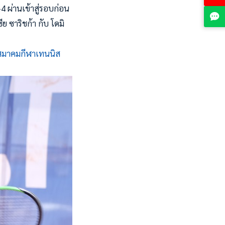
4 ผ่านเข้าสู่รอบก่อน
 ซาริชก้า กับ โดมิ
สมาคมกีฬาเทนนิส