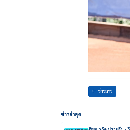
ข่าวสาร
ข่าวล่าสุด
พิชญาภัค ปราบจีน - วี