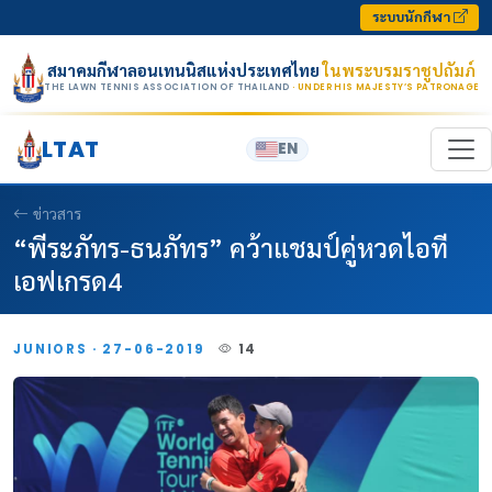
Skip to content
ระบบนักกีฬา
สมาคมกีฬาลอนเทนนิสแห่งประเทศไทย
ในพระบรมราชูปถัมภ์
THE LAWN TENNIS ASSOCIATION OF THAILAND
· UNDER HIS MAJESTY’S PATRONAGE
LTAT
EN
ข่าวสาร
“พีระภัทร-ธนภัทร” คว้าแชมป์คู่หวดไอที
เอฟเกรด4
JUNIORS · 27-06-2019
14