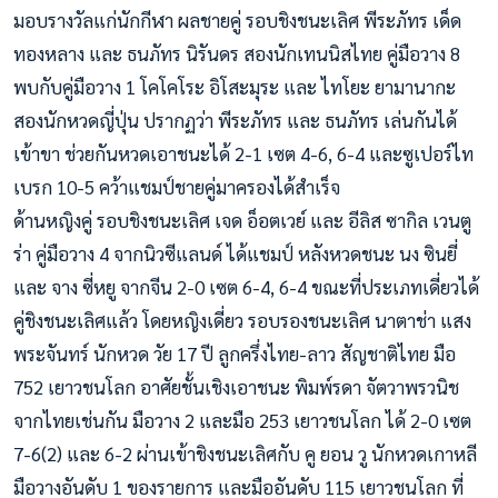
มอบรางวัลแก่นักกีฬา ผลชายคู่ รอบชิงชนะเลิศ พีระภัทร เด็ด
ทองหลาง และ ธนภัทร นิรันดร สองนักเทนนิสไทย คู่มือว
าง 8
พบกับคู่มือวาง 1 โคโคโระ อิโสะมุระ และ ไทโยะ ยามานากะ
สองนักหวดญี่ปุ่น ปรากฏว่า พีระภัทร และ ธนภัทร เล่นกันได้
เข้าขา ช่วยกันหวดเอาชนะได้ 2-1 เซต 4-6, 6-4 และซูเปอร์ไท
เบรก 10-5 คว้าแชมป์ชายคู่มาครองได้สำเร็จ
ด้านหญิงคู่ รอบชิงชนะเลิศ เจด อ็อตเวย์ และ อีลิส ซากิล เวนตู
ร่า คู่มือวาง 4 จากนิวซีแลนด์ ได้แชมป์ หลังหวดชนะ นง ซินยี่
และ จาง ซี่หยู จากจีน 2-0 เซต 6-4, 6-4 ขณะที่ประเภทเดี่ยวได้
คู่ชิงชนะเลิศแล้ว โดยหญิงเดี่ยว รอบรองชนะเลิศ นาตาช่า แสง
พระจันทร์ นักหวด วัย 17 ปี ลูกครึ่งไทย-ลาว สัญชาติไทย มือ
752 เยาวชนโลก อาศัยชั้นเชิงเอาชนะ พิมพ์รดา จัตวาพรวนิช
จากไทยเช่นกัน มือวาง 2 และมือ 253 เยาวชนโลก ได้ 2-0 เซต
7-6(2) และ 6-2 ผ่านเข้าชิงชนะเลิศกับ คู ยอน วู นักหวดเกาหลี
มือวางอันดับ 1 ของรายการ และมืออันดับ 115 เยาวชนโลก ที่