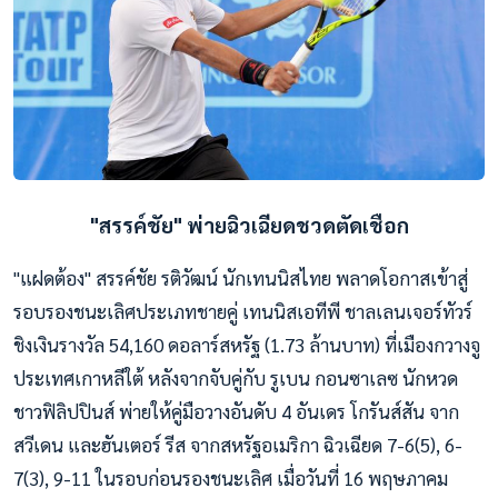
"สรรค์ชัย" พ่ายฉิวเฉียดชวดตัดเชือก
"แฝดต้อง" สรรค์ชัย รติวัฒน์ นักเทนนิสไทย พลาดโอกาสเข้าสู่
รอบรองชนะเลิศประเภทชายคู่ เทนนิสเอทีพี ชาลเลนเจอร์ทัวร์
ชิงเงินรางวัล 54,160 ดอลาร์สหรัฐ (1.73 ล้านบาท) ที่เมืองกวางจู
ประเทศเกาหลีใต้ หลังจากจับคู่กับ รูเบน กอนซาเลซ นักหวด
ชาวฟิลิปปินส์ พ่ายให้คู่มือวางอันดับ 4 อันเดร โกรันส์สัน จาก
สวีเดน และฮันเตอร์ รีส จากสหรัฐอเมริกา ฉิวเฉียด 7-6(5), 6-
7(3), 9-11 ในรอบก่อนรองชนะเลิศ เมื่อวันที่ 16 พฤษภาคม