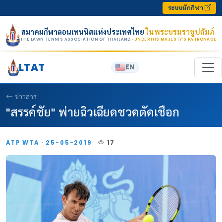
Skip to content
ระบบนักกีฬา
สมาคมกีฬาลอนเทนนิสแห่งประเทศไทย
ในพระบรมราชูปถัมภ์
THE LAWN TENNIS ASSOCIATION OF THAILAND
· UNDER HIS MAJESTY’S PATRONAGE
LTAT
EN
ข่าวสาร
"สรรค์ชัย" พ่ายฉิวเฉียดชวดตัดเชือก
ATP WTA · 25-05-2019
17