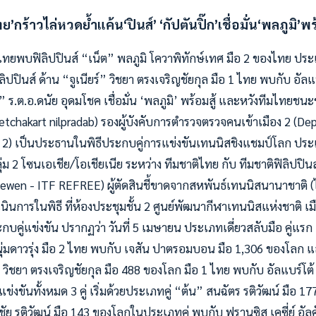
ทย’กร้าวไล่หวดย้ำแค้น‘ปินส์’
‘กัปตันปิ๊ก’เชื่อมั่น‘พลภูมิ’
 ไทยพบฟิลิปปินส์ “เน็ต” พลภูมิ โควาพิทักษ์เทศ มือ 2 ของไทย ประ
ปปินส์ ด้าน “จูเนียร์” วิชยา ตรงเจริญชัยกุล มือ 1 ไทย พบกับ อัลแบร
๊ก” ร.ต.อ.ดนัย อุดมโชค เชื่อมั่น ‘พลภูมิ’ พร้อมสู้ และหวังทีมไทยชน
Ketchakart nilpradab) รองผู้บังคับการตำรวจตรวจคนเข้าเมือง 2 (
n 2) เป็นประธานในพิธีประกบคู่การแข่งขันเทนนิสชิงแชมป์โลก ปร
ุ่ม 2 โซนเอเชีย/โอเชียเนีย ระหว่าง ทีมชาติไทย กับ ทีมชาติฟิลิปปิน
wen - ITF REFREE) ผู้ตัดสินชี้ขาดจากสหพันธ์เทนนิสนานาชาติ (
นินการในพิธี ที่ห้องประชุมชั้น 2 ศูนย์พัฒนากีฬาเทนนิสแห่งชาติ เมือ
คู่แข่งขัน ปรากฏว่า วันที่ 5 เมษายน ประเภทเดี่ยวสลับมือ คู่แรก 
ุ่มดาวรุ่ง มือ 2 ไทย พบกับ เจสัน ปาตรอมบอน มือ 1,306 ของโลก แล
ร์” วิชยา ตรงเจริญชัยกุล มือ 488 ของโลก มือ 1 ไทย พบกับ อัลแบร์โต้ 
ะแข่งขันทั้งหมด 3 คู่ เริ่มด้วยประเภทคู่ “ต้น” สนฉัตร รติวัฒน์ มือ
์ชัย รติวัฒน์ มือ 143 ของโลกในประเภทคู่ พบกับ ฟรานซิส เคซี่ย์ อัล