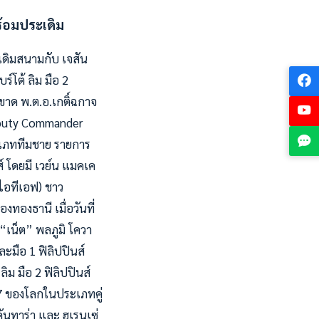
พร้อมประเดิม
เดิมสนามกับ เจสัน
์โต้ ลิม มือ 2
ะขาด พ.ต.อ.เกติ์ฉกาจ
Deputy Commander
ะเภททีมชาย รายการ
ส์ โดยมี เวย์น แมคเค
ไอทีเอฟ) ชาว
งทองธานี เมื่อวันที่
“เน็ต” พลภูมิ โควา
ะมือ 1 ฟิลิปปินส์
ลิม มือ 2 ฟิลิปปินส์
 177 ของโลกในประเภทคู่
คันทาร่า และ ฮูเรนเซ่