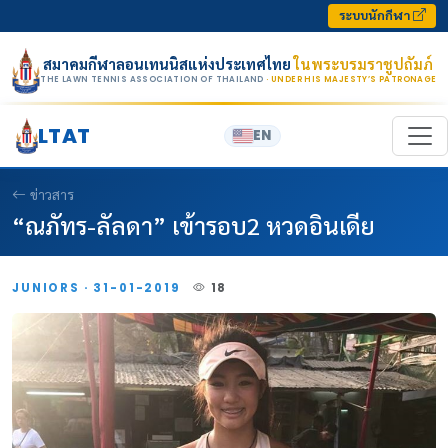
Skip to content
ระบบนักกีฬา
สมาคมกีฬาลอนเทนนิสแห่งประเทศไทย
ในพระบรมราชูปถัมภ์
THE LAWN TENNIS ASSOCIATION OF THAILAND
· UNDER HIS MAJESTY’S PATRONAGE
LTAT
EN
ข่าวสาร
“ณภัทร-ลัลดา” เข้ารอบ2 หวดอินเดีย
JUNIORS · 31-01-2019
18