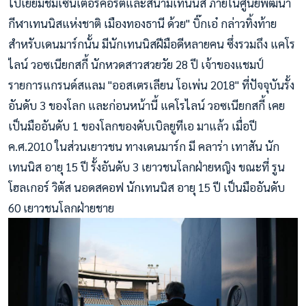
ไปเยี่ยมชมเซ็นเตอร์คอร์ตและสนามเทนนิส ภายในศูนย์พัฒนา
กีฬาเทนนิสแห่งชาติ เมืองทองธานี ด้วย" บิ๊กเอ๋ กล่าวทิ้งท้าย
สำหรับเดนมาร์กนั้น มีนักเทนนิสฝีมือดีหลายคน ซึ่งรวมถึง แคโร
ไลน์ วอซเนียกสกี้ นักหวดสาวสวยวัย 28 ปี เจ้าของแชมป์
รายการแกรนด์สแลม "ออสเตรเลียน โอเพ่น 2018" ที่ปัจจุบันรั้ง
อันดับ 3 ของโลก และก่อนหน้านี้ แคโรไลน์ วอซเนียกสกี้ เคย
เป็นมืออันดับ 1 ของโลกของดับเบิลยูทีเอ มาแล้ว เมื่อปี
ค.ศ.2010 ในส่วนเยาวชน ทางเดนมาร์ก มี คลาร่า เทาสัน นัก
เทนนิส อายุ 15 ปี รั้งอันดับ 3 เยาวชนโลกฝ่ายหญิง ขณะที่ รูน
โฮลเกอร์ วิตัส นอดสคอฟ นักเทนนิส อายุ 15 ปี เป็นมืออันดับ
60 เยาวชนโลกฝ่ายชาย