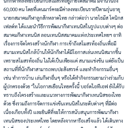
นักกีฬาที่ลงทะเบียนกับสโมสรที่อยู่ภายใต้สมาคม มีจำนวนถึง
60,000 คน โดยที่เดนมาร์คจะมีค่าลงทะเบียนรายปีตามรุ่นอายุ
นายกสมาคมกีฬาลูกสักหลาดไทย กล่าวต่อว่า นายโธมัส โคนิกส
เฟลด์ท ได้แนะนำวิธีการพัฒนากีฬาเทนนิสในรูปแบบต่างๆ ต่อ
สมาคมกีฬาเทนนิส ลอนเทนนิสสมาคมแห่งประเทศไทยฯ อาทิ
เรื่องการจัดโครงสร้างนักกีฬา การเข้าถึงสโมสรท้องถิ่นเพื่อมี
สนามเทนนิสใกล้บ้านให้นักกีฬาได้มีโอกาสเล่นเทนนิสมากขึ้น
เพราะสโมสรท้องถิ่น ไม่ได้เป็นเพียงแค่ สนามแข่งขัน แต่ยังเป็น
สถานที่ที่นักกีฬาสามารถพบปะสังสรรค์ และทำกิจกรรมอื่นๆ
เช่น ทำการบ้าน เล่นกีฬาอื่นๆ หรือได้ทำกิจกรรมยามว่างร่วมกับ
ผู้ปกครองด้วย "ในโอกาสเยือนไทยครั้งนี้ บอร์ดไอทีเอฟ ยังได้รับ
ทราบถึงโครงสร้างและแนวทางการพัฒนากีฬาเทนนิสของไทย
ด้วย ซึ่งรวมถึงการจัดการแข่งขันเทนนิสในระดับต่างๆ ที่มีต่อ
เนื่องเกือบทั้งปี และยินดีที่จะให้การสนับสนุนการพัฒนากีฬา
เทนนิสของประเทศไทย โดยหลังจากหารือเสร็จแล้ว ได้เดินทาง