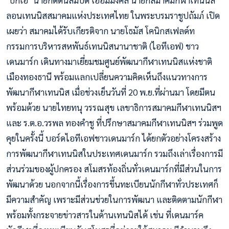
ลอนเทนนิสสมาคมแห่งประเทศไทย ในพระบรมราชูปถัมภ์ เปิด
เผยว่า สมาคมได้รับเกียรติจาก นายโธมัส โคนิกสเฟลด์ท
กรรมการบริหารสหพันธ์เทนนิสนานาชาติ (ไอทีเอฟ) ชาว
เดนมาร์ก เดินทางมาเยี่ยมชมศูนย์พัฒนากีฬาเทนนิสแห่งชาติ
เมืองทองธานี พร้อมแลกเปลี่ยนความคิดเห็นถึงแนวทางการ
พัฒนากีฬาเทนนิส เมื่อช่วงเย็นวันที่ 20 พ.ย.ที่ผ่านมา โดยมีตน
พร้อมด้วย นายไทยทนุ วรรณสุข เลขาธิการสมาคมกีฬาเทนนิสฯ
และ ร.ต.อ.วรพล ทองคำชู ที่ปรึกษาสมาคมกีฬาเทนนิสฯ ร่วมพูด
คุยในครั้งนี้ บอร์ดไอทีเอฟชาวเดนมาร์ก ได้ยกตัวอย่างโครงสร้าง
การพัฒนากีฬาเทนนิสในประเทศเดนมาร์ก รวมถึงเล่าเรื่องการมี
ส่วนร่วมของผู้ปกครอง สโมสรท้องถิ่นทั่วเดนมาร์กที่มีส่วนในการ
พัฒนาด้วย นอกจากนี้เรื่องการขึ้นทะเบียนนักกีฬาทั่วประเทศก็
มีความสำคัญ เพราะมีส่วนช่วยในการพัฒนา และติดตามนักกีฬา
พร้อมทั้งกระจายข่าวสารในด้านเทนนิสได้ เช่น ที่เดนมาร์ค