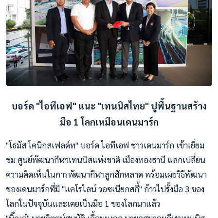
บอร์ด "ไอทีเอฟ" แนะ "เทนนิสไทย"
ปูพื้นฐานสร้าง
มือ 1 โลกเหมือนเดนมาร์ก
"โธมัส โคนิกสเฟลด์ท" บอร์ด ไอทีเอฟ ชาวเดนมาร์ก เข้าเยี่ยม
ชม ศูนย์พัฒนากีฬาเทนนิสแห่งชาติ เมืองทองธานี แลกเปลี่ยน
ความคิดเห็นในการพัฒนากีฬาลูกสักหลาด พร้อมเผยวิธีพัฒนา
ของเดนมาร์กที่มี "แคโรไลน์ วอซเนียกสกี้" ก้าวไปรั้งมือ 3 ของ
โลกในปัจจุบันและเคยเป็นมือ 1 ของโลกมาแล้ว
"บิ๊กเอ๋" นายกิตตน์สมบัติ เอื้อมมงคล นายกสมาคมกีฬาเทนนิส