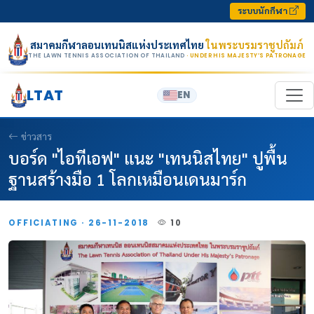
Skip to content
ระบบนักกีฬา
สมาคมกีฬาลอนเทนนิสแห่งประเทศไทย
ในพระบรมราชูปถัมภ์
THE LAWN TENNIS ASSOCIATION OF THAILAND
· UNDER HIS MAJESTY’S PATRONAGE
LTAT
EN
ข่าวสาร
บอร์ด "ไอทีเอฟ" แนะ "เทนนิสไทย" ปูพื้น
ฐานสร้างมือ 1 โลกเหมือนเดนมาร์ก
OFFICIATING · 26-11-2018
10