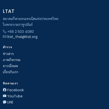
LTAT
สมาคมกีฬาลอนเทนนิสแห่งประเทศไทย
ในพระบรมราชูปถัมภ์
+66 2 503 4080
ltat_thai@ltat.org
สำรวจ
ข่าวสาร
ภาพกิจกรรม
ดาวน์โหลด
เกี่ยวกับเรา
ติดตามเรา
Facebook
YouTube
LINE