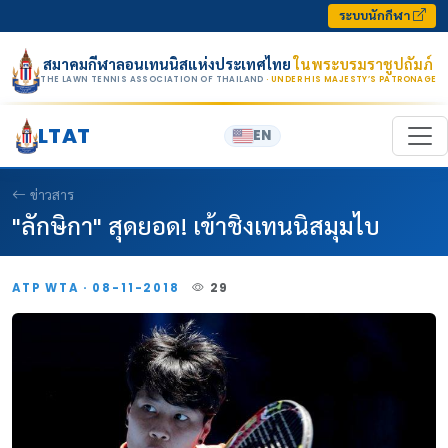
Skip to content
ระบบนักกีฬา
สมาคมกีฬาลอนเทนนิสแห่งประเทศไทย
ในพระบรมราชูปถัมภ์
THE LAWN TENNIS ASSOCIATION OF THAILAND
· UNDER HIS MAJESTY’S PATRONAGE
LTAT
EN
ข่าวสาร
"ลักษิกา" สุดยอด! เข้าชิงเทนนิสมุมไบ
ATP WTA · 08-11-2018
29