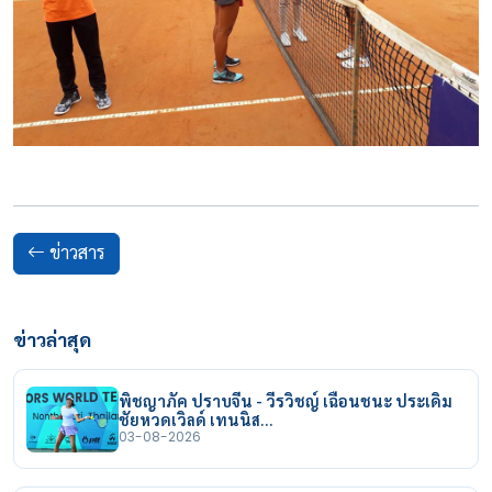
ข่าวสาร
ข่าวล่าสุด
พิชญาภัค ปราบจีน - วีรวิชญ์ เฉือนชนะ ประเดิม
ชัยหวดเวิลด์ เทนนิส…
03-08-2026