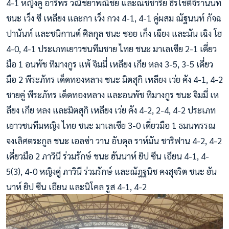
4-1 หญิงคู่ อารีพร วณิชยาพณิชย์ และณัชชารีย์ ธีรโชติจิรานนท์
ชนะ เว็ง ซี เหลียง และกา เว็ง กวง 4-1, 4-1 คู่ผสม ณัฐนนท์ กัจฉ
ปานันท์ และชนิกานต์ ศิลกุล ชนะ ซอย เก็ง เฉียง และมัน เฉิง โฮ
4-0, 4-1 ประเภทเยาวชนทีมชาย ไทย ชนะ มาเลเซีย 2-1 เดี่ยว
มือ 1 อนพัช ทิมางกูร แพ้ จิมมี่ เหลียง เกีย หลง 3-5, 3-5 เดี่ยว
มือ 2 พีระภัทร เด็ดทองหลาง ชนะ มิตสุกิ เหลียง เว่ย คัง 4-1, 4-2
ชายคู่ พีระภัทร เด็ดทองหลาง และอนพัช ทิมางกูร ชนะ จิมมี่ เห
ลียง เกีย หลง และมิตสุกิ เหลียง เว่ย คัง 4-2, 2-4, 4-2 ประเภท
เยาวชนทีมหญิง ไทย ชนะ มาเลเซีย 3-0 เดี่ยวมือ 1 ธมนพรรณ
จงเลิศตระกูล ชนะ เอลซ่า วาน อับดุล ราห์มัน ชาริฟาน 4-2, 4-2
เดี่ยวมือ 2 ภาวินี ร่วมรักษ์ ชนะ ฮันนาห์ ยิป ซีน เอียน 4-1, 4-
5(3), 4-0 หญิงคู่ ภาวินี ร่วมรักษ์ และณัฎฐนิช คงสุจริต ชนะ ฮัน
นาห์ ยิป ซีน เอียน และนิโคล รูส 4-1, 4-2