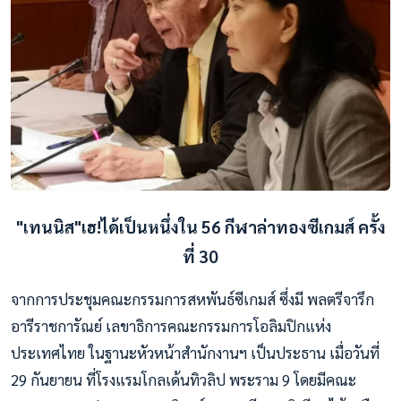
"เทนนิส"เฮ!ได้เป็นหนึ่งใน 56 กีฬาล่าทองซีเกมส์ ครั้ง
ที่ 30
จากการประชุมคณะกรรมการสหพันธ์​ซีเกมส์​ ซึ่งมี พลตรีจารึก​
อารีราชการัณย์​ เลขาธิการคณะกรรมการโอลิมปิกแห่ง
ประเทศไทย​ ในฐานะหัวหน้าสำนักงานฯ เป็นประธาน เมื่อวันที่​
29​ กันยายน​ ที่โรงแรมโกลเด้น​ทิวลิป​ พระราม​ 9 โดยมีคณะ