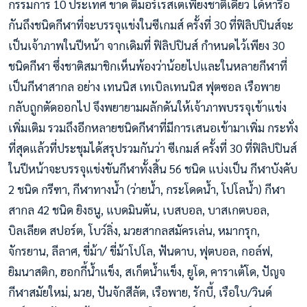
กรรมการ 10​ ประเทศ​ ขาด ติมอร์เรสเตเพียงชาติเดียว ได้หารือ
กันถึงชนิดกีฬาที่จะบรรจุแข่งในซีเกมส์ ครั้งที่ 30 ที่ฟิลิปปินส์จะ
เป็นเจ้าภาพในปีหน้า จากเดิมที่ ฟิลิปปินส์ กำหนดไว้เพียง 30​
ชนิดกีฬา ซ
ึ่งชาติสมาชิกเห็นพ้องว่าน้อยไปและในหลายกีฬาที่
เป็นกีฬาสากล อย่าง เทนนิส เทเบิลเทนนิส ฟุตซอล เรือพาย
กลับถูกตัดออกไป จึงพยายามผลักดันให้เจ้าภาพบรรจุเข้าแข่ง
เพิ่มเติม รวมถึงอีกหลายชนิดกีฬาที่มีการเสนอเข้ามาเพิ่ม กระทั่ง
ที่สุดแล้วที่ประชุมได้สรุปรวมกันว่า ซีเกมส์ ครั้งที่ 30 ที่ฟิลิปปินส์
ในปีหน้าจะบรรจุแข่งขันกีฬาทั้งสิ้น 56 ชนิด แบ่งเป็น กีฬาบังคับ
2 ชนิด กรีฑา, กีฬาทางน้ำ (ว่ายน้ำ, กระโดดน้ำ, โปโลน้ำ) กีฬา
สากล 42 ชนิด ยิงธนู, แบดมินตัน, เบสบอล, บาสเกตบอล,
บิลเลียด สปอร์ต, โบว์ลิ่ง, มวยสากลสมัครเล่น, หมากรุก,
จักรยาน, ลีลาศ, ขี่ม้า/ ขี่ม้าโปโล, ฟันดาบ, ฟุตบอล, กอล์ฟ,
ยิมนาสติก, ฮอกกี้น้ำแข็ง, สเก็ตน้ำแข็ง, ยูโด, คาราเต้โด, ปัญจ
กีฬาสมัยใหม่, มวย, ปันจักสีลัต, เรือพาย, รักบี้, เรือใบ/วินด์