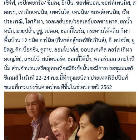
เซิร์ฟ, เซปักตะกร้อ/ ชินลง, ยิงปืน, ซอฟต์บอล, ซอฟท์เทนนิส, ส
คอวช, เทเบิลเทนนิส, เทควันโด, เทนนิส/ ซอฟต์เทนนิส, เรือ
ประเพณี, ไตรกีฬา, วอลเลย์บอล/วอลเลย์บอลชายหาด, ยกน้ำ
หนัก, มวยปล้ำ, วูซู, เปตอง, ฮอกกี้ในร่ม, กระดานโต้คลื่น กีฬา
พื้นบ้าน 12 ชนิด อาร์นิส (กีฬาต่อสู้ของฟิลิปปินส์), อี-สปอร์ต, ยู
ยิตสู, คิก บ็อกซิ่ง, คูราช, ลอนโบวล์ส, ออบสเตเคิล คอร์ส (กีฬา
ผจญภัย), แซมโบ้, สเก็ตบอร์ด, ฮอกกี้ใต้น้ำ, ฟลอร์บอล และโววี
นั่ม ส่วนจำนวนเหรียญทองที่จะมีชิงชัยนั้นจะมีการประชุมมนตรี
ซีเกมส์ ในวันที่ 22-24 พ.ย.นี้ที่กรุงมะนิลา ประเทศฟิลิปปินส์
ขณะที่การแข่งขันคาดว่าจะทีขึ้นในช่วงปลายปี 2562