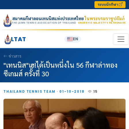
Skip to content
ระบบนักกีฬา
สมาคมกีฬาลอนเทนนิสแห่งประเทศไทย
ในพระบรมราชูปถัมภ์
THE LAWN TENNIS ASSOCIATION OF THAILAND
· UNDER HIS MAJESTY’S PATRONAGE
LTAT
EN
ข่าวสาร
"เทนนิส"เฮ!ได้เป็นหนึ่งใน 56 กีฬาล่าทอง
ซีเกมส์ ครั้งที่ 30
THAILAND TENNIS TEAM · 01-10-2018
15