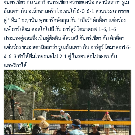
จันทร์เขียว กับ นภาวี จันทร์เขียว คว้าชัยเหนือ สตานิสลาว่า รูเม
อันเตว่า กับ อเล็กซานดร้า ไซเซนโก้ 6-0, 6-1 ส่วนประเภทชาย
คู่ “ทีม” ชญานิน พุทธารักษ์สกุล กับ "เบียร์" ศักดิ์ดา แซ่หว่อง
แพ้ อาร์เตียม ดอลโกโปลี กับ อาร์ตูร์ โตมาตอฟ 1-6, 1-6
ประเภทคู่ผสมซึ่งเป็นคู่ตัดสิน ฉัตรมณี จันทร์เขียว กับ ศักดิ์ดา
แซ่หว่อง ชนะ สตานิสลาว่า รูเมอันเตว่า กับ อาร์ตูร์ โตมาตอฟ 6-
4, 6-3 ทำให้ทีมไทยชนะไป 2-1 คู่ ในรอบต่อไปจะพบกับ
แอฟริกาใต้