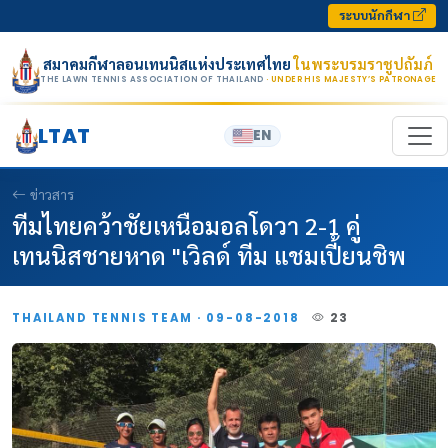
Skip to content
ระบบนักกีฬา
สมาคมกีฬาลอนเทนนิสแห่งประเทศไทย
ในพระบรมราชูปถัมภ์
THE LAWN TENNIS ASSOCIATION OF THAILAND
· UNDER HIS MAJESTY’S PATRONAGE
LTAT
EN
ข่าวสาร
ทีมไทยคว้าชัยเหนือมอลโดวา 2-1 คู่
เทนนิสชายหาด "เวิลด์ ทีม แชมเปี้ยนชิพ
THAILAND TENNIS TEAM · 09-08-2018
23