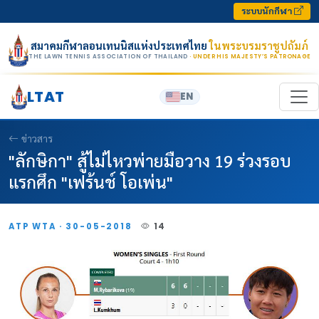
Skip to content
ระบบนักกีฬา
สมาคมกีฬาลอนเทนนิสแห่งประเทศไทย
ในพระบรมราชูปถัมภ์
THE LAWN TENNIS ASSOCIATION OF THAILAND
· UNDER HIS MAJESTY’S PATRONAGE
LTAT
EN
ข่าวสาร
"ลักษิกา" สู้ไม่ไหวพ่ายมือวาง 19 ร่วงรอบ
แรกศึก "เฟร้นช์ โอเพ่น"
ATP WTA · 30-05-2018
14