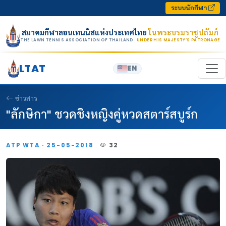
Skip to content
ระบบนักกีฬา
สมาคมกีฬาลอนเทนนิสแห่งประเทศไทย
ในพระบรมราชูปถัมภ์
THE LAWN TENNIS ASSOCIATION OF THAILAND
· UNDER HIS MAJESTY’S PATRONAGE
LTAT
EN
ข่าวสาร
"ลักษิกา" ชวดชิงหญิงคู่หวดสตาร์สบูร์ก
ATP WTA · 25-05-2018
32