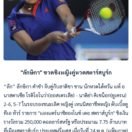
"ลักษิกา" ชวดชิงหญิงคู่หวดสตาร์สบูร์ก
“ลัก” ลักษิกา คำขำ จับคู่กับลาติชา ชาน นักหวดไต้หวัน แพ้ อ
นาสตาเซีย โรดิโอโนว่า(ออสเตรเลีย) - นาดิย่า คิเชน็อก(ยูเครน)
2-6, 5-7 ในรอบรองชนะเลิศ หญิงคู่ เทนนิสอาชีพหญิง ดับเบิ้ลยู
ทีเอ ทัวร์ รายการ "แองแตร์นาซิยองโนซ์ เดอ สตราส์บูร์ก" ชิงเงิน
รางวัลรวม 250,000 ดอลลาร์สหรัฐ หรือประมาณ 7.75 ล้านบาท
ที่เมืองสตราส์บูร์ก ประเทศฝรั่งเศส เมื่อวันที่ 24 พ.ค. (แฟ้มภาพ)