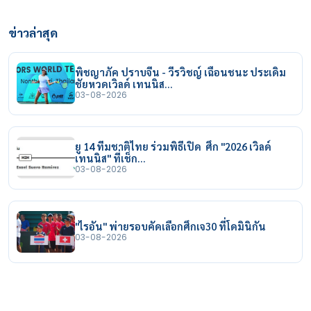
ข่าวล่าสุด
พิชญาภัค ปราบจีน - วีรวิชญ์ เฉือนชนะ ประเดิม
ชัยหวดเวิลด์ เทนนิส…
03-08-2026
ยู 14 ทีมชาติไทย ร่วมพิธีเปิด ศึก "2026 เวิลด์
เทนนิส" ที่เช็ก…
03-08-2026
"ไรอัน" พ่ายรอบคัดเลือกศึกเจ30 ที่โดมินิกัน
03-08-2026