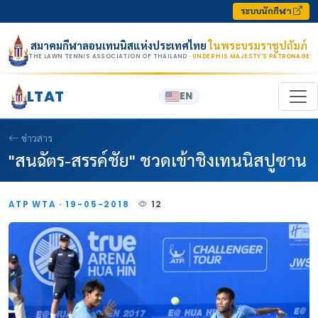
Skip to content
ระบบนักกีฬา
สมาคมกีฬาลอนเทนนิสแห่งประเทศไทย
ในพระบรมราชูปถัมภ์
THE LAWN TENNIS ASSOCIATION OF THAILAND
· UNDER HIS MAJESTY’S PATRONAGE
LTAT
EN
ข่าวสาร
"สนฉัตร-สรรค์ชัย" ชวดเข้าชิงเทนนิสปูซาน
ATP WTA · 19-05-2018
12