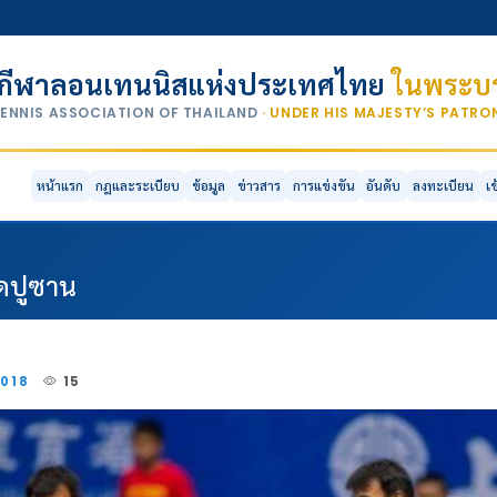
กีฬาลอนเทนนิสแห่งประเทศไทย
ในพระบร
TENNIS ASSOCIATION OF THAILAND
· UNDER HIS MAJESTY’S PATR
หน้าแรก
กฎและระเบียบ
ข้อมูล
ข่าวสาร
การแข่งขัน
อันดับ
ลงทะเบียน
เ
วดปูซาน
2018
15