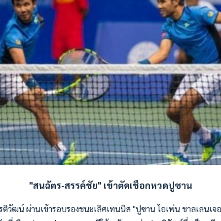
"สนฉัตร-สรรค์ชัย" เข้าตัดเชือกหวดปูซาน
รติวัฒน์ ผ่านเข้ารอบรองชนะเลิศเทนนิส "ปูซาน โอเพ่น ชาลเลนเจอร์