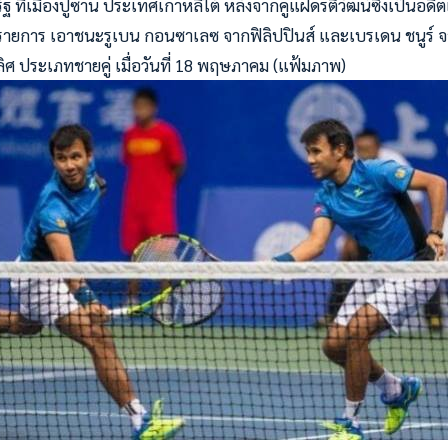
 ที่เมืองปูซาน ประเทศเกาหลีใต้ หลังจากคู่แฝดรติวัฒน์ซึ่งเป็นอดี
องรายการ เอาชนะรูเบน กอนซาเลซ จากฟิลิปปินส์ และเบรเดน ชนูร์
 ประเภทชายคู่ เมื่อวันที่ 18 พฤษภาคม (แฟ้มภาพ)