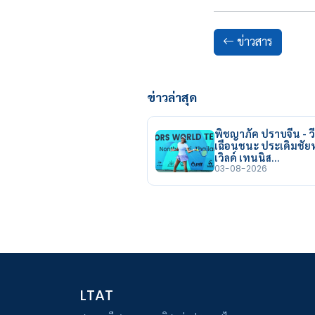
ข่าวสาร
ข่าวล่าสุด
พิชญาภัค ปราบจีน - วี
เฉือนชนะ ประเดิมชั
เวิลด์ เทนนิส…
03-08-2026
LTAT