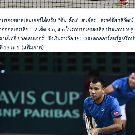
รอบรองฯชา
ลเลนเจอร์ไต้หวัน “ต้น-ต้อง” สนฉัตร - สรรค์ชัย รติวัฒน์
ู่จากออสเตรเลีย 0-2 เซ็ต 3-6, 4-6 ในรอบรองชนะเลิศ ประเภทชายคู่
 ซานไท่จี้ ชาลเลนเจอร์” ชิงเงินรางวัล 150,000 ดอลลาร์สหรัฐ หรื
นที่ 13 เม.ย. (แฟ้มภาพ)