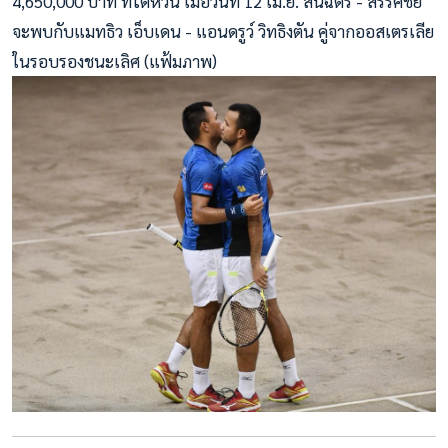
4,650,000 บาท ที่ไต้หวัน เมื่อวันที่ 12 เม.ย. สนฉัตร - สรรค์ชัย
จะพบกับแมทธิว เอ็บเดน - แอนดรูว์ วิทธิงตัน คู่จากออสเตรเลีย
ในรอบรองชนะเลิศ (แฟ้มภาพ)