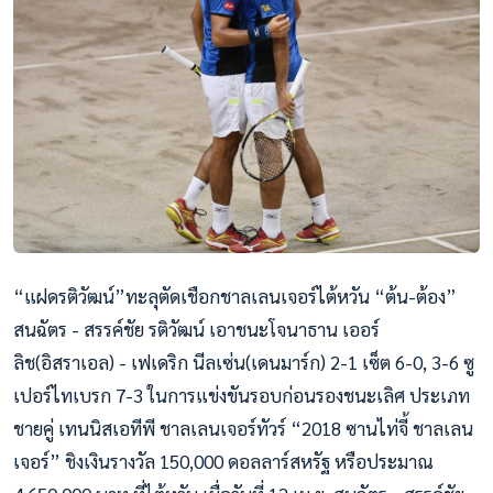
“แฝดรติวัฒน์”ทะลุตัดเชือกช
าลเลนเจอร์ไต้หวัน “ต้น-ต้อง”
สนฉัตร - สรรค์ชัย รติวัฒน์ เอาชนะโจนาธาน เออร์
ลิช(อิสราเอล) - เฟเดริก นีลเซ่น(เดนมาร์ก) 2-1 เซ็ต 6-0, 3-6 ซู
เปอร์ไทเบรก 7-3 ในการแข่งขันรอบก่อนรองชนะเ
ลิศ ประเภท
ชายคู่ เทนนิสเอทีพี ชาลเลนเจอร์ทัวร์ “2018 ซานไท่จี้ ชาลเลน
เจอร์” ชิงเงินรางวัล 150,000 ดอลลาร์สหรัฐ หรือประมาณ