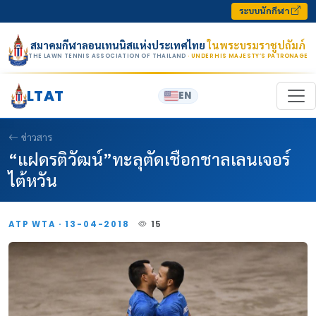
Skip to content
ระบบนักกีฬา
สมาคมกีฬาลอนเทนนิสแห่งประเทศไทย
ในพระบรมราชูปถัมภ์
THE LAWN TENNIS ASSOCIATION OF THAILAND
· UNDER HIS MAJESTY’S PATRONAGE
LTAT
EN
ข่าวสาร
“แฝดรติวัฒน์”ทะลุตัดเชือกชาลเลนเจอร์
ไต้หวัน
ATP WTA · 13-04-2018
15