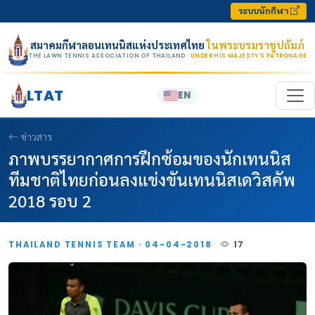
Skip to content
ระบบนักกีฬา
สมาคมกีฬาลอนเทนนิสแห่งประเทศไทย
ในพระบรมราชูปถัมภ์
THE LAWN TENNIS ASSOCIATION OF THAILAND
· UNDER HIS MAJESTY’S PATRONAGE
LTAT
EN
ข่าวสาร
ภาพบรรยากาศการฝึกซ้อมของนักเทนนิส
ทีมชาติไทยก่อนลงแข่งขันเทนนิสเดวิสคัพ
2018 รอบ 2
THAILAND TENNIS TEAM · 04-04-2018
17