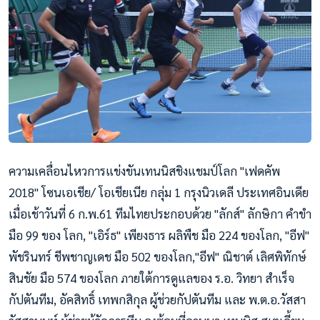
ความเคลื่อนไหวการแข่งขันเทนนิสชิงแชมป์โลก "เฟดคัพ
2018" โซนเอเชีย/ โอเชียเนีย กลุ่ม 1 กรุงนิวเดลี ประเทศอินเดีย
เมื่อเช้าวันที่ 6 ก.พ.61 ทีมไทยประกอบด้วย "ลักส์" ลักษิกา คำขำ
มือ 99 ของ โลก, "เอิร์ธ" เพียงธาร ผลิพืช มือ 224 ของโลก, "อีฟ"
พัชรินทร์ ชีพชาญเดช มือ 502 ของโลก,"อีฟ" ณิชาต์ เลิศพิทักษ์
สินชัย มือ 574 ของโลก ภายใต้การดูแลของ ร.อ. วิทยา สำเร็จ
กัปตันทีม, อัคสิทธิ์ เทพกสิกุล ผู้ช่วยกัปตันทีม และ พ.ต.อ.วัส
สา