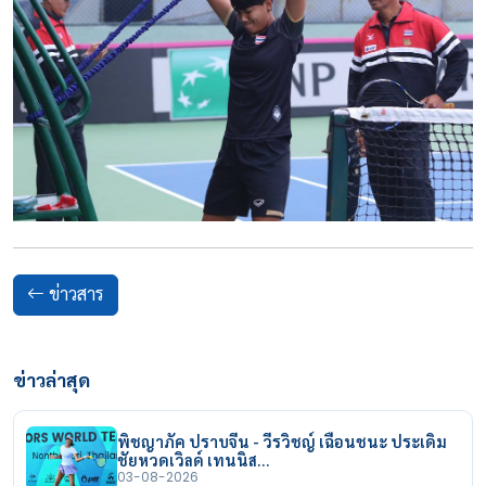
ข่าวสาร
ข่าวล่าสุด
พิชญาภัค ปราบจีน - วีรวิชญ์ เฉือนชนะ ประเดิม
ชัยหวดเวิลด์ เทนนิส…
03-08-2026