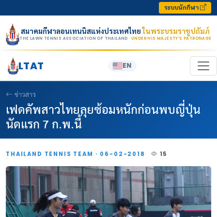
Skip to content
ระบบนักกีฬา
สมาคมกีฬาลอนเทนนิสแห่งประเทศไทย
ในพระบรมราชูปถัมภ์
THE LAWN TENNIS ASSOCIATION OF THAILAND
· UNDER HIS MAJESTY’S PATRONAGE
LTAT
EN
ข่าวสาร
เฟดคัพสาวไทยลุยซ้อมหนักก่อนพบญี่ปุ่น
นัดแรก 7 ก.พ.นี้
THAILAND TENNIS TEAM · 06-02-2018
15