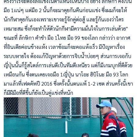
ครั้งว่าใรจะต้องลงแข่งในตำแหน่งไหนบ้าง อย่าง ลักษิกา คงเป็น
มือ 1แน่ๆ แต่มือ 2 นั้นก็จะมาคุยกันคืนก่อนแข่ง ซึ่งผมก็จะให้
นักกีฬาคุยกันเองเพราะเขาจะรู้จักคู่ต่อสู้ และรู้กันเองว่าใคร
เหมาะสม ซึ่งก็จะทำให้ตัวนักกีฬามีความมั่นใจในการเล่นด้วย"
ขณะที่ ลักษิกา คำขำ มือ 1ไทย มือ 99 ของโลก กล่าวว่า อากาศ
ที่อินเดียค่อนข้างแห้ง เวลาซ้อมก็จะคอแห้งเร็ว มีปัญหาเรื่อง
ระบบหายใจ ต้องแก้ปัญหาด้วยการจิบน้ำบ่อยๆ ส่วนการเจอกับ
ญี่ปุ่นนั้นก็รู้สไตล์การเล่นดีเป็นทีมตีเหนียว แต่ก็มีเกมบุกที่ดีด้วย
เหมือนกัน ซึ่งตนเคยเจอมือ 1ญี่ปุ่น นาโอะ ฮิบิโนะ มือ 93 โลก
มาแล้วที่เฟดคัพปี 2016 ซึ่งครั้งนั้นตนแพ้ 1-2 เซต ส่วนครั้งนี้เขา
ก็มีฝีมือที่ดีขึ้นก็ยังเป็นคู่แข่งที่หนัก