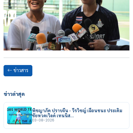
ข่าวสาร
ข่าวล่าสุด
พิชญาภัค ปราบจีน - วีรวิชญ์ เฉือนชนะ ประเดิม
ชัยหวดเวิลด์ เทนนิส…
03-08-2026