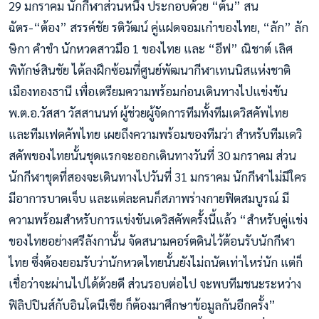
29 มกราคม นักกีฬาส่วนหนึ่ง ประกอบด้วย “ต้น” สน
ฉัตร-“ต้อง” สรรค์ชัย รติวัฒน์ คู่แฝดจอมเก๋าของไทย, “ลัก” ลัก
ษิกา คำขำ นักหวดสาวมือ 1 ของไทย และ “อีฟ” ณิชาต์ เลิศ
พิทักษ์สินชัย ได้ลงฝึกซ้อมที่ศูนย์พัฒนากีฬาเทนนิสแห่งชาติ
เมืองทองธานี เพื่อเตรียมความพร้อมก่อนเดินทางไปแข่งขัน
พ.ต.อ.วัสสา วัสสานนท์ ผู้ช่วยผู้จัดการทีมทั้งทีมเดวิสคัพไทย
และทีมเฟดคัพไทย เผยถึงความพร้อมของทีมว่า สำหรับทีมเดวิ
สคัพของไทยนั้นชุดแรกจะออกเดินทางวันที่ 30 มกราคม ส่วน
นักกีฬาชุดที่สองจะเดินทางไปวันที่ 31 มกราคม นักกีฬาไม่มีใคร
มีอาการบาดเจ็บ และแต่ละคนก็สภาพร่างกายฟิตสมบูรณ์ มี
ความพร้อมสำหรับการแข่งขันเดวิสคัพครั้งนี้แล้ว “สำหรับคู่แข่ง
ของไทยอย่างศรีลังกานั้น จัดสนามคอร์ตดินไว้ต้อนรับนักกีฬา
ไทย ซึ่งต้องยอมรับว่านักหวดไทยนั้นยังไม่ถนัดเท่าไหร่นัก แต่ก็
เชื่อว่าจะผ่านไปได้ด้วยดี ส่วนรอบต่อไป จะพบทีมชนะระหว่าง
ฟิลิปปินส์กับอินโดนีเซีย ก็ต้องมาศึกษาข้อมูลกันอีกครั้ง”