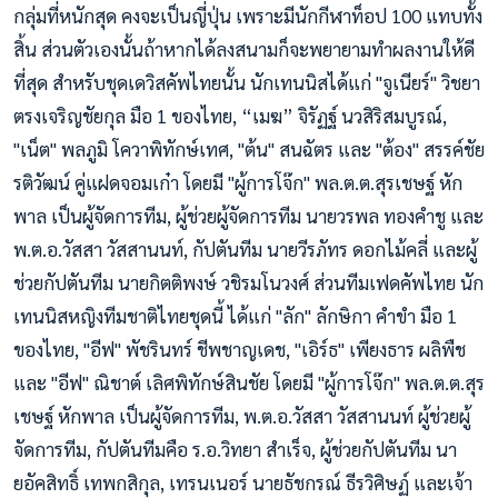
กลุ่มที่หนักสุด คงจะเป็นญี่ปุ่น เพราะมีนักกีฬาท็อป 100 แทบทั้ง
สิ้น ส่วนตัวเองนั้นถ้าหากได้ลงสนามก็จะพยายามทำผลงานให้ดี
ที่สุด สำหรับชุดเดวิสคัพไทยนั้น นักเทนนิสได้แก่ "จูเนียร์" วิชยา
ตรงเจริญชัยกุล มือ 1 ของไทย, “เมฆ” จิรัฏฐ์ นวสิริสมบูรณ์,
"เน็ต" พลภูมิ โควาพิทักษ์เทศ, "ต้น" สนฉัตร และ "ต้อง" สรรค์ชัย
รติวัฒน์ คู่แฝดจอมเก๋า โดยมี "ผู้การโจ๊ก" พล.ต.ต.สุรเชษฐ์ หัก
พาล เป็นผู้จัดการทีม, ผู้ช่วยผู้จัดการทีม นายวรพล ทองคำชู และ
พ.ต.อ.วัสสา วัสสานนท์, กัปตันทีม นายวีรภัทร ดอกไม้คลี่ และผู้
ช่วยกัปตันทีม นายกิตติพงษ์ วชิรมโนวงศ์ ส่วนทีมเฟดคัพไทย นัก
เทนนิสหญิงทีมชาติไทยชุดนี้ ได้แก่ "ลัก" ลักษิกา คำขำ มือ 1
ของไทย, "อีฟ" พัชรินทร์ ชีพชาญเดช, "เอิร์ธ" เพียงธาร ผลิพืช
และ "อีฟ" ณิชาต์ เลิศพิทักษ์สินชัย โดยมี "ผู้การโจ๊ก" พล.ต.ต.สุร
เชษฐ์ หักพาล เป็นผู้จัดการทีม, พ.ต.อ.วัสสา วัสสานนท์ ผู้ช่วยผู้
จัดการทีม, กัปตันทีมคือ ร.อ.วิทยา สำเร็จ, ผู้ช่วยกัปตันทีม นา
ยอัคสิทธิ์ เทพกสิกุล, เทรนเนอร์ นายธัชกรณ์ ธีรวิศิษฏ์ และเจ้า