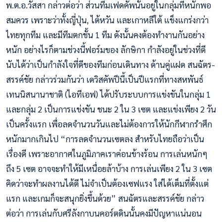
พ.ต.อ.วัสสา กล่าวต่อว่า ส่วนทีมเฟดคัพนั้นอยู่ในกลุ่มที่หนักพอ
สมควร เพราะว่าทั้งญี่ปุ่น, ไต้หวัน และเกาหลีใต้ แข็งแกร่งกว่า
ไทยทุกทีม และมีทีมตกชั้น 1 ทีม ดังนั้นคงต้องทำงานกันอย่าง
หนัก อย่างไรก็ตามช่วงนี้ฟอร์มของ ลักษิกา กำลังอยู่ในช่วงที่ดี
นับได้ว่าเป็นกำลังใจที่ดีของทีมก่อนเดินทาง ด้านคู่แฝด สนฉัตร-
สรรค์ชัย กล่าวร่วมกันว่า เดวิสคัพปีนี้เป็นปีแรกที่ทางสหพันธ์
เทนนิสนานาชาติ (ไอทีเอฟ) ได้ปรับระบบการแข่งขันในกลุ่ม 1
และกลุ่ม 2 เป็นการแข่งขัน ชนะ 2 ใน 3 เซต และแข่งเพียง 2 วัน
เป็นครั้งแรก เพื่อลดจำนวนวันและไม่ต้องการให้นักกีฬากรำศึก
หนักมากเกินไป “การลดจำนวนเซตลง สำหรับไทยถือว่าเป็น
เรื่องดี เพราะอากาศในภูมิภาคเราค่อนข้างร้อน การเล่นหนักๆ
ถึง 5 เซต อาจจะทำให้มีเหนื่อยล้าบ้าง การเล่นเพียง 2 ใน 3 เซต
คิดว่าจะทำผลงานได้ดี ไม่จำเป็นต้องเซฟแรง ใส่ได้เต็มที่ตั้งแต่
แรก และเกมก็จะสนุกยิ่งขึ้นด้วย” สนฉัตรและสรรค์ชัย กล่าว
ต่อว่า การเล่นกับศรีลังกาบนคอร์ตดินนั้นคงมีปัญหาแน่นอน