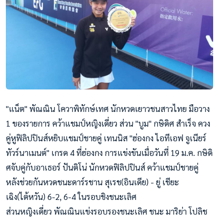
"แน็ต" พัณณิน โควาพิทักษ์เทศ นักหวดเยาวชนสาวไทย มือวาง
1 ของรายการ คว้าแชมป์หญิงเดี่ยว ส่วน "บูม" กษิดิศ สำเร็จ ควง
คู่หูฟิลิปปินส์หยิบแชมป์ชายคู่ เทนนิส "ฮ่องกง ไอทีเอฟ จูเนียร์
ทัวร์นาเมนต์" เกรด 4 ที่ฮ่องกง การแข่งขันเมื่อวันที่ 19 ม.ค. กษิดิ
ศจับคู่กับอาเธอร์ ปันติโน่ นักหวดฟิลิปปินส์ คว้าแชมป์ชายคู่
หลังช่วยกันหวดชนะดาร์รชาน สุเรช(อินเดีย) - ยู่ เชียะ
เฉิง(ไต้หวัน) 6-2, 6-4 ในรอบชิงชนะเลิศ
ส่วนหญิงเดี่ยว พัณณินแข่งรอบรองชนะเลิศ ชนะ มาริย่า โปลิช