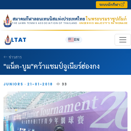
Skip to content
ระบบนักกีฬา
สมาคมกีฬาลอนเทนนิสแห่งประเทศไทย
ในพระบรมราชูปถัมภ์
THE LAWN TENNIS ASSOCIATION OF THAILAND
· UNDER HIS MAJESTY’S PATRONAGE
LTAT
EN
ข่าวสาร
"แน็ต-บูม"คว้าแชมป์จูเนียร์ฮ่องกง
JUNIORS · 21-01-2018
33