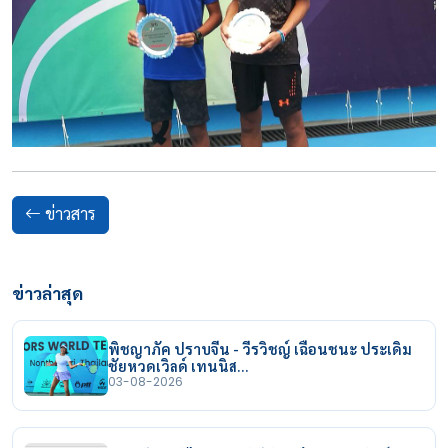
ข่าวสาร
ข่าวล่าสุด
พิชญาภัค ปราบจีน - วีรวิชญ์ เฉือนชนะ ประเดิม
ชัยหวดเวิลด์ เทนนิส…
03-08-2026