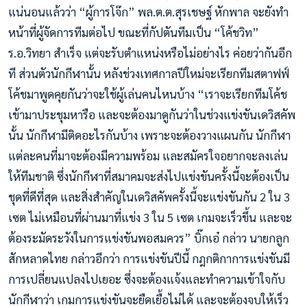
แน่นอนแล้วว่า “ผู้การโจ๊ก” พล.ต.ต.สุรเชษฐ์ หักพาล จะยังทำ
หน้าที่ผู้จัดการทีมต่อไป ขณะที่กัปตันทีมเป็น “โค้ชวิท”
ร.อ.วิทยา สำเร็จ แต่จะรับตำแหน่งหรือไม่อย่างไร ค่อยว่ากันอีก
ที ส่วนตัวนักกีฬานั้น หลังช่วงเทศกาลปีใหม่จะเรียกทีมสตาฟฟ์
โค้ชมาพูดคุยกันว่าจะใช้ผู้เล่นคนไหนบ้าง “เราจะเรียกทีมโค้ช
เข้ามาประชุมหารือ และจะต้องมาดูกันว่าในช่วงแข่งขันเดวิสคัพ
นั้น นักกีฬามีติดอะไรกันบ้าง เพราะจะต้องวางแผนกัน นักกีฬา
แต่ละคนที่มาจะต้องมีความพร้อม และสมัครใจอยากจะลงเล่น
ให้ทีมชาติ ซึ่งนักกีฬาที่สมาคมจะส่งไปแข่งขันครั้งนี้จะต้องเป็น
ชุดที่ดีที่สุด และสิ่งสำคัญในเดวิสคัพครั้งนี้จะแข่งขันกัน 2 ใน 3
เซต ไม่เหมือนที่ผ่านมาที่แข่ง 3 ใน 5 เซต เกมจะเร็วขึ้น และจะ
ต้องระมัดระวังในการแข่งขันพอสมควร” บิ๊กเอ๋ กล่าว นายกลูก
สักหลาดไทย กล่าวอีกว่า การแข่งขันปีนี้ กฎกติกาการแข่งขันมี
การเปลี่ยนแปลงไปเยอะ ซึ่งจะต้องแจ้งและทำความเข้าใจกับ
นักกีฬาว่า เกมการแข่งขันจะยืดเยื้อไม่ได้ และจะต้องจบให้เร็ว