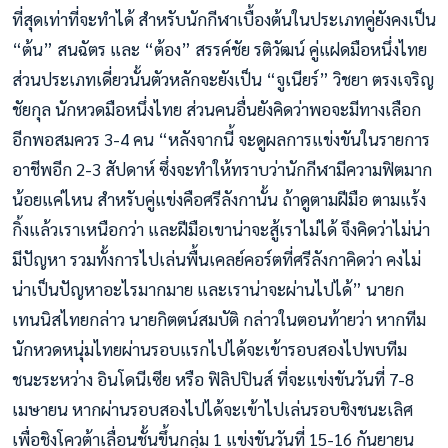
ที่สุดเท่าที่จะทำได้ สำหรับนักกีฬาเบื้องต้นในประเภทคู่ยังคงเป็น
“ต้น” สนฉัตร และ “ต้อง” สรรค์ชัย รติวัฒน์ คู่แฝดมือหนึ่งไทย
ส่วนประเภทเดี่ยวนั้นตัวหลักจะยังเป็น “จูเนียร์” วิชยา ตรงเจริญ
ชัยกุล นักหวดมือหนึ่งไทย ส่วนคนอื่นยังคิดว่าพอจะมีทางเลือก
อีกพอสมควร 3-4 คน “หลังจากนี้ จะดูผลการแข่งขันในรายการ
อาชีพอีก 2-3 สัปดาห์ ซึ่งจะทำให้ทราบว่านักกีฬามีความฟิตมาก
น้อยแค่ไหน สำหรับคู่แข่งคือศรีลังกานั้น ถ้าดูตามฝีมือ ตามแร้ง
กิ้งแล้วเราเหนือกว่า และฝีมือเขาน่าจะสู้เราไม่ได้ จึงคิดว่าไม่น่า
มีปัญหา รวมทั้งการไปเล่นพื้นเคลย์คอร์ตที่ศรีลังกาคิดว่า คงไม่
น่าเป็นปัญหาอะไรมากมาย และเราน่าจะผ่านไปได้” นายก
เทนนิสไทยกล่าว นายกิตตน์สมบัติ กล่าวในตอนท้ายว่า หากทีม
นักหวดหนุ่มไทยผ่านรอบแรกไปได้จะเข้ารอบสองไปพบทีม
ชนะระหว่าง อินโดนีเซีย หรือ ฟิลิปปินส์ ที่จะแข่งขันวันที่ 7-8
เมษายน หากผ่านรอบสองไปได้จะเข้าไปเล่นรอบชิงชนะเลิศ
เพื่อชิงโควต้าเลื่อนชั้นขึ้นกลุ่ม 1 แข่งขันวันที่ 15-16 กันยายน