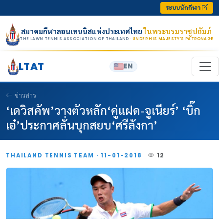
Skip to content
ระบบนักกีฬา
สมาคมกีฬาลอนเทนนิสแห่งประเทศไทย
ในพระบรมราชูปถัมภ์
THE LAWN TENNIS ASSOCIATION OF THAILAND
· UNDER HIS MAJESTY’S PATRONAGE
LTAT
EN
ข่าวสาร
‘เดวิสคัพ’วางตัวหลัก‘คู่แฝด-จูเนียร์’ ‘บิ๊ก
เอ๋’ประกาศลั่นบุกสยบ‘ศรีลังกา’
THAILAND TENNIS TEAM · 11-01-2018
12