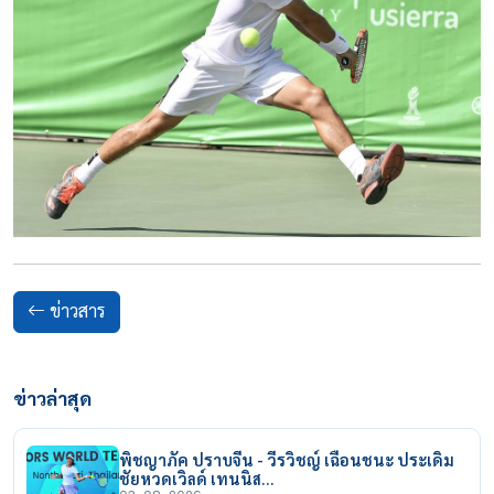
ข่าวสาร
ข่าวล่าสุด
พิชญาภัค ปราบจีน - วีรวิชญ์ เฉือนชนะ ประเดิม
ชัยหวดเวิลด์ เทนนิส…