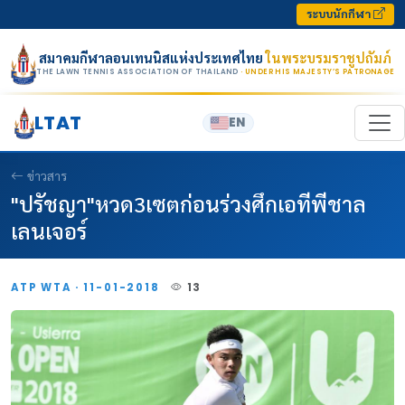
Skip to content
ระบบนักกีฬา
สมาคมกีฬาลอนเทนนิสแห่งประเทศไทย
ในพระบรมราชูปถัมภ์
THE LAWN TENNIS ASSOCIATION OF THAILAND
· UNDER HIS MAJESTY’S PATRONAGE
LTAT
EN
ข่าวสาร
"ปรัชญา"หวด3เซตก่อนร่วงศึกเอทีพีชาล
เลนเจอร์
ATP WTA · 11-01-2018
13