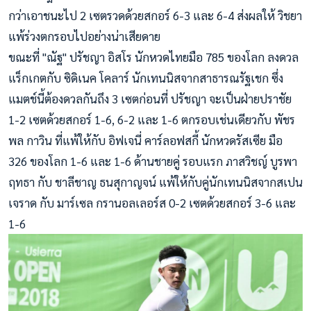
กว่าเอาชนะไป 2 เซตรวดด้วยส
กอร์ 6-3 และ 6-4 ส่งผลให้ วิชยา
แพ้ร่วงตกรอบไปอย่างน่าเสียดาย
ขณะที่ "ณัฐ" ปรัชญา อิสโร นักหวดไทยมือ 785 ของโลก ลงดวล
แร็กเกตกับ ซิดิเนค โคลาร์ นักเทนนิสจากสาธารณรัฐเชก ซึ่ง
แมตช์นี้ต้องดวลกันถึง 3 เซตก่อนที่ ปรัชญา จะเป็นฝ่ายปราชัย
1-2 เซตด้วยสกอร์ 1-6, 6-2 และ 1-6 ตกรอบเช่นเดียวกับ พัชร
พล กาวิน ที่แพ้ให้กับ อิฟเจนี่ คาร์ลอฟสกี้ นักหวดรัสเซีย มือ
326 ของโลก 1-6 และ 1-6 ด้านชายคู่ รอบแรก ภาสวิชญ์ บูรพา
ฤทธา กับ ชาลีชาญ ธนสุกาญจน์ แพ้ให้กับคู่นักเทนนิสจากสเปน
เจราด กับ มาร์เซล กรานอลเลอร์ส 0-2 เซตด้วยสกอร์ 3-6 และ
1-6