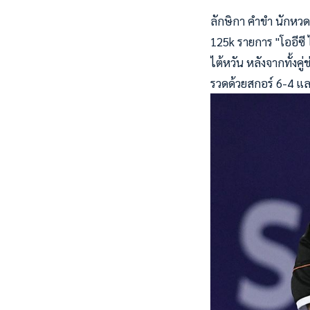
ลักษิกา คำขำ นักหวด
125k รายการ "โออีซี ไ
ไต้หวัน หลังจากทั้งค
รวดด้วยสกอร์ 6-4 แ