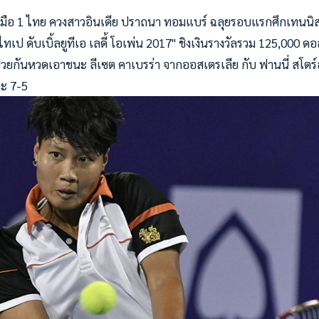
มือ 1 ไทย ควงสาวอินเดีย ปราถนา ทอมแบร์ ฉลุยรอบแรกศึกเทนนิสดับเ
ทเป ดับเบิ้ลยูทีเอ เลดี้ โอเพ่น 2017" ชิงเงินรางวัลรวม 125,000 ดอ
ู่ช่วยกันหวดเอาชนะ ลีเซต คาเบรร่า จากออสเตรเลีย กับ ฟานนี่ สโตร์ล
ละ 7-5