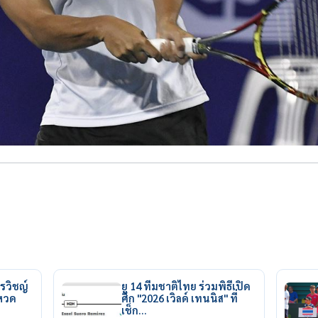
รวิชญ์
ยู 14 ทีมชาติไทย ร่วมพิธีเปิด
ยหวด
ศึก "2026 เวิลด์ เทนนิส" ที่
เช็ก…