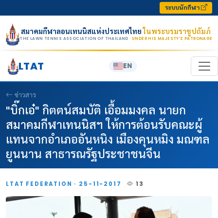
Skip to content
ระบบนักกีฬา
สมาคมกีฬาลอนเทนนิสแห่งประเทศไทย
ในพระบรมราชูปถัมภ์
THE LAWN TENNIS ASSOCIATION OF THAILAND
· UNDER HIS MAJESTY’S PATRONAGE
LTAT
EN
ข่าวสาร
"บิ๊กเอ๋" กิตตน์สมบัติ เอื้อมมงคล นายก
สมาคมกีฬาเทนนิสฯ ให้การต้อนรับคณะผู้
แทนจากอำเภออันหนิง เมืองคุนหมิง มณฑล
ยูนนาน สาธารณรัฐประชาชนจีน
LTAT FEDERATION · 25-11-2017
13