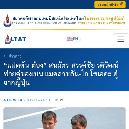
Skip to content
ระบบนักกีฬา
สมาคมกีฬาลอนเทนนิสแห่งประเทศไทย
ในพระบรมราชูปถัมภ์
THE LAWN TENNIS ASSOCIATION OF THAILAND
· UNDER HIS MAJESTY’S PATRONAGE
LTAT
EN
ข่าวสาร
“แฝดต้น-ต้อง” สนฉัตร-สรรค์ชัย รติวัฒน์
พ่ายคู่ของเบน แมคลาชลัน-โก โซเอดะ คู่
จากญี่ปุ่น
ATP WTA · 01-11-2017
25