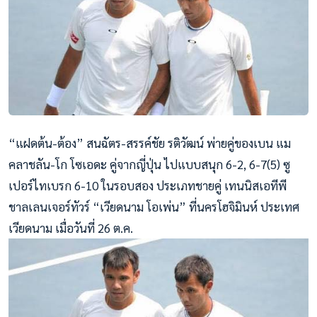
“แฝดต้น-ต้อง” สนฉัตร-สรรค์ชัย รติวัฒน์ พ่ายคู่ของเบน แม
คลาชลัน-โก โซเอดะ คู่จากญี่ปุ่น ไปแบบสนุก 6-2, 6-7(5) ซู
เปอร์ไทเบรก 6-10 ในรอบสอง ประเภทชายคู่ เทนนิสเอทีพี
ชาลเลนเจอร์ทัวร์ “เวียดนาม โอเพ่น” ที่นครโฮจิมินห์ ประเทศ
เวียดนาม เมื่อวันที่ 26 ต.ค.