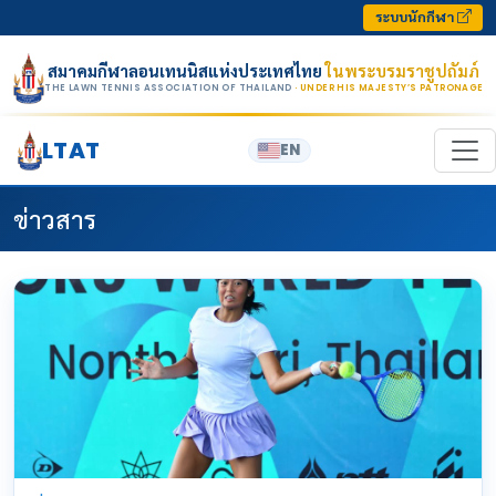
Skip to content
ระบบนักกีฬา
สมาคมกีฬาลอนเทนนิสแห่งประเทศไทย
ในพระบรมราชูปถัมภ์
THE LAWN TENNIS ASSOCIATION OF THAILAND
· UNDER HIS MAJESTY’S PATRONAGE
LTAT
EN
ข่าวสาร