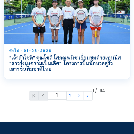
ทั่วไป · 01-08-2026
"เจ้าสัวโชติ" คุณโชติ โสภณพนิช เยี่ยมชมค่ายเทนนิส
"ดาวรุ่งมุ่งความเป็นเลิศ" โครงการปั้นนักหวดสู่รั้ว
เยาวชนทีมชาติไทย
1 / 1114
2