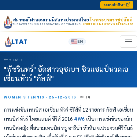
Skip to content
ระบบนักกีฬา
สมาคมกีฬาลอนเทนนิสแห่งประเทศไทย
ในพระบรมราชูปถัมภ์
THE LAWN TENNIS ASSOCIATION OF THAILAND
· UNDER HIS MAJESTY’S PATRONAGE
LTAT
EN
ข่าวสาร
"พัชรินทร์" อัดสาวอุซเบฯ ซิวแชมป์หวดเอ
เชี่ยนทัวร์ "กัลฟ์"
WOMEN'S TENNIS · 25-12-2016
14
การแข่งขันเทนนิส เอเชี่ยน ทัวร์ ซีรีส์ที่ 12 รายการ กัลฟ์ เอเชี่ยน
เทนนิส ทัวร์ ไทยแลนด์ ซีรีส์ 2016
#
W6
เป็นการแข่งขันของนัก
เทนนิสหญิง ที่สนามเทนนิส ทรู อารีน่า หัวหิน จ.ประจวบคีรีขันธ์
เข้าสู่รอบชิงชนะเลิศ เมื่อวันที่ 8 ธ.ค.59 "อีฟ" พัชรินทร์ ชีพชาญ