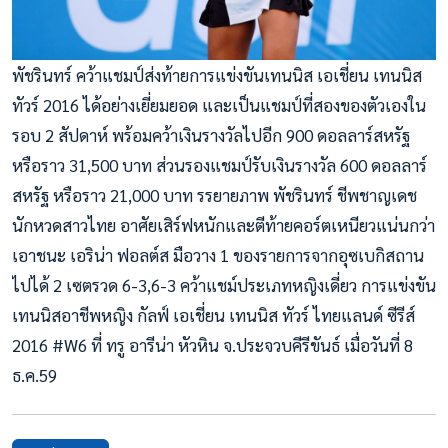
พัชรินทร์ คว้าแชมป์ส่งท้ายการแข่งขันเทนนิส เอเชี่ยน เทนนิส
ทัวร์ 2016 ได้อย่างเยี่ยมยอด และเป็นแชมป์ที่สองของตัวเองใน
รอบ 2 สัปดาห์ พร้อมคว้าเงินรางวัลไปอีก 900 ดอลลาร์สหรัฐ
หรือราว 31,500 บาท ส่วนรองแชมป์รับเงินรางวัล 600 ดอลลาร์
สหรัฐ หรือราว 21,000 บาท รรยายภาพ พัชรินทร์ ชีพชาญเดช
นักหวดสาวไทย อาศัยเสิร์ฟหนักและตีท้ายคอร์ตเหนียวแน่นกว่า
เอาชนะ เอริน่า ฟอลต์ส มือวาง 1 ของรายการจากอุซเบกิสถาน
ไปได้ 2 เซตรวด 6-3,6-3 คว้าแชม์ประเภทหญิงเดี่ยว การแข่งขัน
เทนนิสอาชีพหญิง กัลฟ์ เอเชี่ยน เทนนิส ทัวร์ ไทยแลนด์ ซีรีส์
2016 #W6 ที่ ทรู อารีน่า หัวหิน จ.ประจวบคีรีขันธ์ เมื่อวันที่ 8
ธ.ค.59