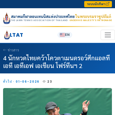
Skip to content
ระบบนักกีฬา
สมาคมกีฬาลอนเทนนิสแห่งประเทศไทย
ในพระบรมราชูปถัมภ์
THE LAWN TENNIS ASSOCIATION OF THAILAND
· UNDER HIS MAJESTY’S PATRONAGE
LTAT
EN
ข่าวสาร
4 นักหวดไทยคว้าโควตาเมนดรอว์ศึกแอลที
เอที เอทีเอฟ เอเชียน โฟร์ทีนฯ 2
ทั่วไป · 01-06-2026
23