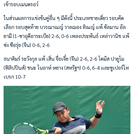
เข้ารอบเมนดรอว์
ในส่วนผลการแข่งขันคู่อื่น ๆ มีดังนี้ ประเภทชายเดี่ยว รอบคัด
เลือก รอบสุดท้าย บวรฌาณญ์ วาลฌอง ทิณญ์ แพ้ ซัลมาน อัล
ยามี (1-ซาอุดีอาระเบีย) 2-6, 0-6 เพลงประพันธ์ เหล่าวานิช แพ้
ซ่ง ซือรุ่ย (จีน) 0-6, 2-6
ธนาคิมร์ ระวังกุล แพ้ เสิ่น จื่อเจี๋ย (จีน) 2-6, 2-6 โตมัส ปายูโม
(ฟิลิปปินส์) ชนะ โนอาห์ หยาง (สหรัฐฯ) 0-6, 6-4 และซูเปอร์ไท
เบรก 10-7