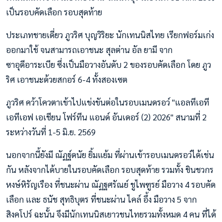
เป็นรอบคัดเลือก รอบสุดท้าย
ประเภทชายเดี่ยว ภูวริศ บุญวิริยะ นักเทนนิสไทย เรียกฟอร์มเก่ง
ออกมาใช้ จนสามารถเอาชนะ สุลต่าน อัล ยามี จาก
ซาอุดีอาระเบีย ซึ่งเป็นมือวางอันดับ 2 ของรอบคัดเลือก โดย ภูว
ริศ เอาชนะด้วยสกอร์ 6-4 ทั้งสองเซต
ภูวริศ คว้าโควตาเข้าไปแข่งขันต่อในรอบเมนดรอว์ "แอลทีเอที
เอทีเอฟ เอเชียน โฟร์ทีน แอนด์ อันเดอร์ (2) 2026" สนามที่ 2
ระหว่างวันที่ 1-5 มิ.ย. 2569
นอกจากนี้ยังมี ณัฏฐ์ดนัย ยิ้มแย้ม ที่ผ่านเข้ารอบเมนดรอว์ได้เช่น
กัน หลังจากได้บายในรอบคัดเลือก รอบสุดท้าย รวมทั้ง ชินชวกร
หงษ์หิรัญเรือง ที่ชนะผ่าน ณัฏฐศรัณย์ ชูไพฑูรย์ มือวาง 4 รอบคัด
เลือก และ ธนัช สุทธิบุตร ที่ชนะผ่าน ไคล์ อึ้ง มือวาง 5 จาก
สิงคโปร์ ฉะนั้น จึงมีนักเทนนิสเยาวชนไทยรวมทั้งหมด 4 คน ที่ได้