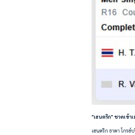
"เฮนดริก" ชวดเข้า
เฮนดริก ธาดา โกรฮ์บ