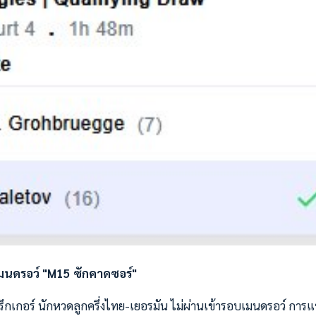
เมนดรอว์ "M15 ซักคาดซอร์"
รึกเกอร์ นักหวดลูกครึ่งไทย-เยอรมัน ไม่ผ่านเข้ารอบเมนดรอว์ การ