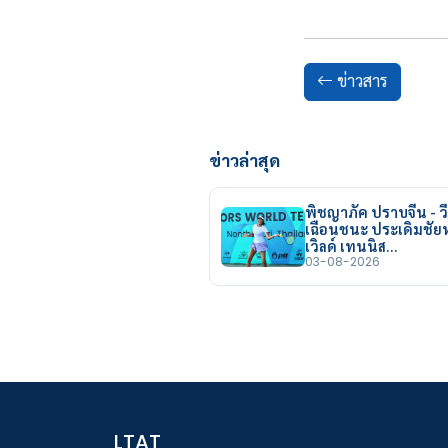
ข่าวสาร
ข่าวล่าสุด
พิชญาภัค ปราบจีน - วี
เฉือนชนะ ประเดิมชั
เวิลด์ เทนนิส…
03-08-2026
LTAT