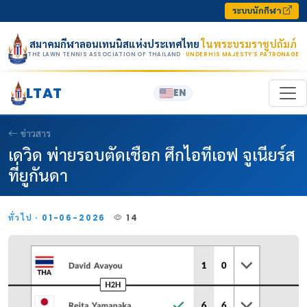
Skip to content
ระบบนักกีฬา
สมาคมกีฬาลอนเทนนิสแห่งประเทศไทย
ในพระบรมราชูปถัมภ์
THE LAWN TENNIS ASSOCIATION OF THAILAND
· UNDER HIS MAJESTY’S PATRONAGE
LTAT
EN
ข่าวสาร
เดวิด พ่ายรอบตัดเชือก ศึกไอทีเอฟ จูเนียร์ส
ที่ยูกันดา
ทั่วไป · 01-06-2026
14