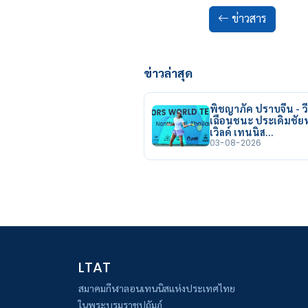
ข่าวสาร
ข่าวล่าสุด
พิชญาภัค ปราบจีน - วี
เฉือนชนะ ประเดิมชั
เวิลด์ เทนนิส…
03-08-2026
LTAT
สมาคมกีฬาลอนเทนนิสแห่งประเทศไทย
ในพระบรมราชูปถัมภ์