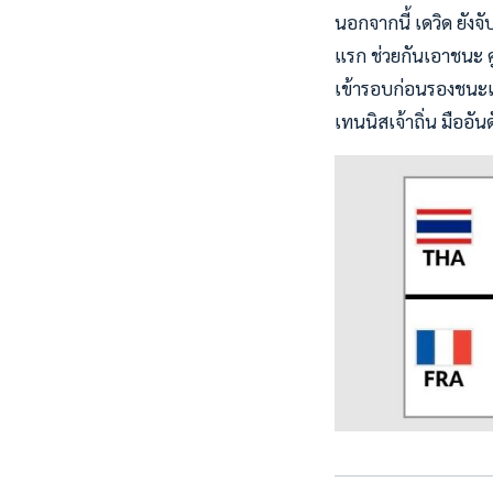
นอกจากนี้ เดวิด ยังจ
แรก ช่วยกันเอาชนะ คู
เข้ารอบก่อนรองชนะเล
เทนนิสเจ้าถิ่น มืออั