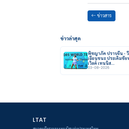
ข่าวสาร
ข่าวล่าสุด
พิชญาภัค ปราบจีน - วี
เฉือนชนะ ประเดิมชั
เวิลด์ เทนนิส…
03-08-2026
LTAT
สมาคมกีฬาลอนเทนนิสแห่งประเทศไทย