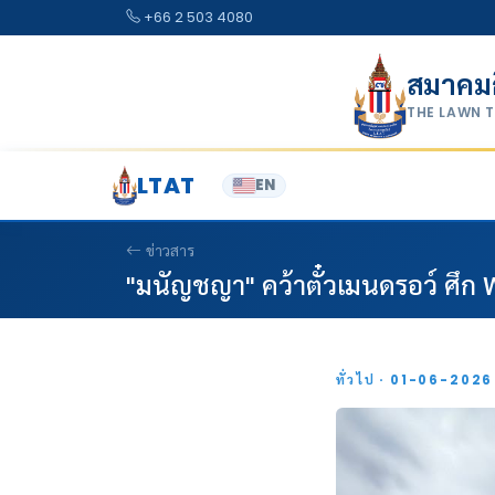
Skip to content
+66 2 503 4080
สมาคม
THE LAWN 
LTAT
EN
ข่าวสาร
"มนัญชญา" คว้าตั๋วเมนดรอว์ ศึก 
ทั่วไป · 01-06-202