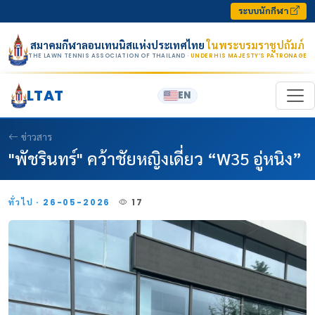
Skip to content
ระบบนักกีฬา
สมาคมกีฬาลอนเทนนิสแห่งประเทศไทย
ในพระบรมราชูปถัมภ์
THE LAWN TENNIS ASSOCIATION OF THAILAND
· UNDER HIS MAJESTY’S PATRONAGE
LTAT
EN
ข่าวสาร
"พัชรินทร์" คว้าชัยหญิงเดี่ยว “W35 อู่หนิง”
ทั่วไป · 26-05-2026
17