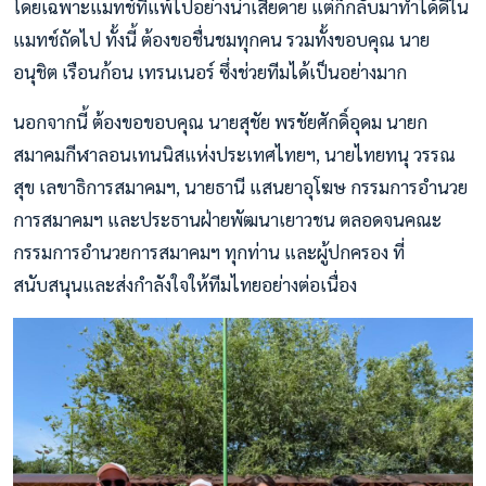
โดยเฉพาะแมทช์ที่แพ้ไปอย่างน่าเสียดาย แต่ก็กลับมาทำได้ดีใน
แมทช์ถัดไป ทั้งนี้ ต้องขอชื่นชมทุกคน รวมทั้งขอบคุณ นาย
อนุชิต เรือนก้อน เทรนเนอร์ ซึ่งช่วยทีมได้เป็นอย่างมาก
นอกจากนี้ ต้องขอขอบคุณ นายสุชัย พรชัยศักดิ์อุดม นายก
สมาคมกีฬาลอนเทนนิสแห่งประเทศไทยฯ, นายไทยทนุ วรรณ
สุข เลขาธิการสมาคมฯ, นายธานี แสนยาอุโฆษ กรรมการอำนวย
การสมาคมฯ และประธานฝ่ายพัฒนาเยาวชน ตลอดจนคณะ
กรรมการอำนวยการสมาคมฯ ทุกท่าน และผู้ปกครอง ที่
สนับสนุนและส่งกำลังใจให้ทีมไทยอย่างต่อเนื่อง