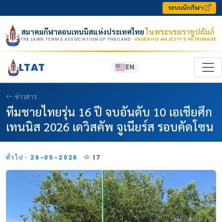
Skip to content
ระบบนักกีฬา
สมาคมกีฬาลอนเทนนิสแห่งประเทศไทย
ในพระบรมราชูปถัมภ์
THE LAWN TENNIS ASSOCIATION OF THAILAND
· UNDER HIS MAJESTY’S PATRONAGE
LTAT
EN
ข่าวสาร
ทีมชายไทยรุ่น 16 ปี จบอันดับ 10 เอเชียศึก
เทนนิส 2026 เดวิสคัพ จูเนียร์ส รอบคัดโซน
ทั่วไป · 26-05-2026
17