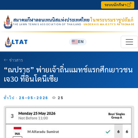
Skip to content
ระบบนักกีฬา
สมาคมกีฬาลอนเทนนิสแห่งประเทศไทย
ในพระบรมราชูปถัมภ์
THE LAWN TENNIS ASSOCIATION OF THAILAND
· UNDER HIS MAJESTY’S PATRONAGE
LTAT
EN
ข่าวสาร
“ณปราธ” พ่ายเจ้าถิ่นแมทช์แรกศึกเยาวชน
เจ30 ที่อินโดนีเซีย
ทั่วไป · 26-05-2026
25