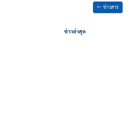
ข่าวสาร
ข่าวล่าสุด
พิชญาภัค ปราบจีน - วี
เฉือนชนะ ประเดิมชั
เวิลด์ เทนนิส…
03-08-2026
LTAT
สมาคมกีฬาลอนเทนนิสแห่งประเทศไทย
ในพระบรมราชูปถัมภ์