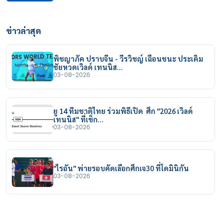
ข่าวล่าสุด
พิชญาภัค ปราบจีน - วีรวิชญ์ เฉือนชนะ ประเดิม
ชัยหวดเวิลด์ เทนนิส…
03-08-2026
ยู 14 ทีมชาติไทย ร่วมพิธีเปิด ศึก "2026 เวิลด์
เทนนิส" ที่เช็ก…
03-08-2026
"ไรอัน" พ่ายรอบคัดเลือกศึกเจ30 ที่โดมินิกัน
03-08-2026