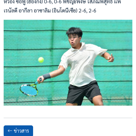
หว่อง ซือฟู่ (ฮ่องกง) 0-6, 0-6 พิชญะพงษ์ โสภณพิสุทธิ์ แพ้
เรนัลดี อากีลา อาซาลิม (อินโดนีเซีย) 2-6, 2-6
ข่าวสาร