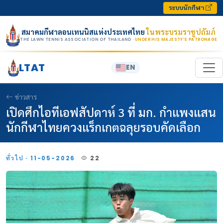
Skip to content
ระบบนักกีฬา
สมาคมกีฬาลอนเทนนิสแห่งประเทศไทย
ในพระบรมราชูปถัมภ์
THE LAWN TENNIS ASSOCIATION OF THAILAND
· UNDER HIS MAJESTY’S PATRONAGE
LTAT
EN
ข่าวสาร
เปิดศึกไอทีเอฟสัปดาห์ 3 ที่ มก. กำแพงแสน
นักกีฬาไทยควงแร็กเกตฉลุยรอบคัดเลือก
ทั่วไป · 11-05-2026
22