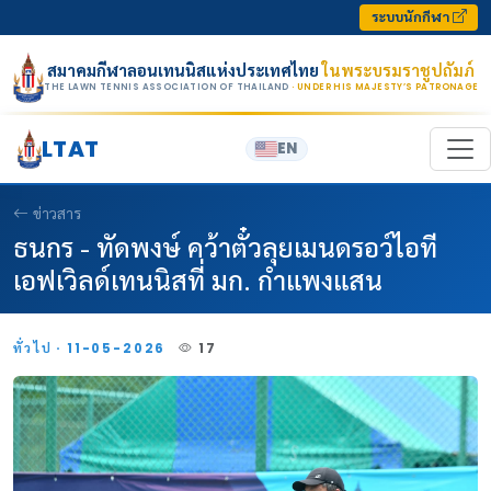
Skip to content
ระบบนักกีฬา
สมาคมกีฬาลอนเทนนิสแห่งประเทศไทย
ในพระบรมราชูปถัมภ์
THE LAWN TENNIS ASSOCIATION OF THAILAND
· UNDER HIS MAJESTY’S PATRONAGE
LTAT
EN
ข่าวสาร
ธนกร - ทัดพงษ์ คว้าตั๋วลุยเมนดรอว์ไอที
เอฟเวิลด์เทนนิสที่ มก. กำแพงแสน
ทั่วไป · 11-05-2026
17