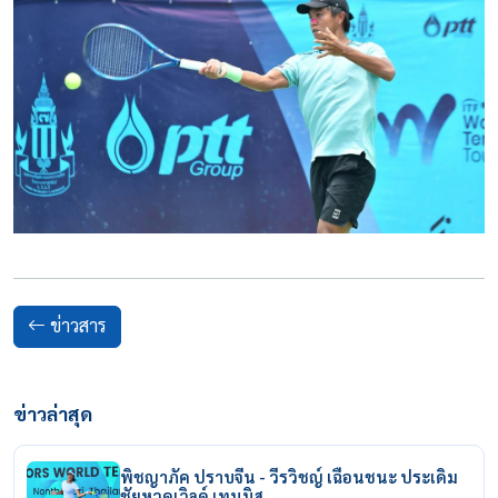
ข่าวสาร
ข่าวล่าสุด
พิชญาภัค ปราบจีน - วีรวิชญ์ เฉือนชนะ ประเดิม
ชัยหวดเวิลด์ เทนนิส…