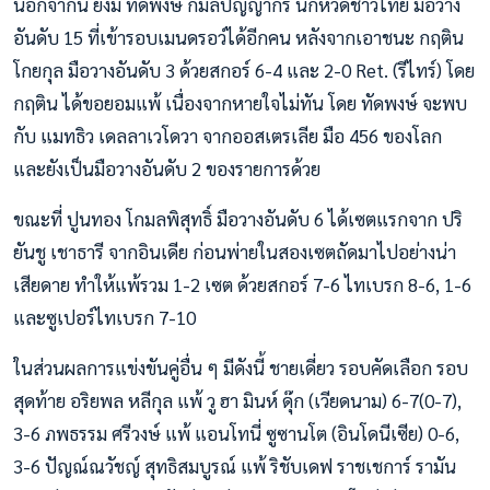
นอกจากนี้ ยังมี ทัดพงษ์ กมลปัญญากร นักหวดชาวไทย มือวาง
อันดับ 15 ที่เข้ารอบเมนดรอว์ได้อีกคน หลังจากเอาชนะ กฤติน
โกยกุล มือวางอันดับ 3 ด้วยสกอร์ 6-4 และ 2-0 Ret. (รีไทร์) โดย
กฤติน ได้ขอยอมแพ้ เนื่องจากหายใจไม่ทัน โดย ทัดพงษ์ จะพบ
กับ แมทธิว เดลลาเวโดวา จากออสเตรเลีย มือ 456 ของโลก
และยังเป็นมือวางอันดับ 2 ของรายการด้วย
ขณะที่ ปูนทอง โกมลพิสุทธิ์ มือวางอันดับ 6 ได้เซตแรกจาก ปริ
ยันชู เชาธารี จากอินเดีย ก่อนพ่ายในสองเซตถัดมาไปอย่างน่า
เสียดาย ทำให้แพ้รวม 1-2 เซต ด้วยสกอร์ 7-6 ไทเบรก 8-6, 1-6
และซูเปอร์ไทเบรก 7-10
ในส่วนผลการแข่งขันคู่อื่น ๆ มีดังนี้ ชายเดี่ยว รอบคัดเลือก รอบ
สุดท้าย อริยพล หลีกุล แพ้ วู ฮา มินห์ ดุ๊ก (เวียดนาม) 6-7(0-7),
3-6 ภพธรรม ศรีวงษ์ แพ้ แอนโทนี่ ซูซานโต (อินโดนีเซีย) 0-6,
3-6 ปัญณ์ณวัชญ์ สุทธิสมบูรณ์ แพ้ ริชับเดฟ ราชเชการ์ รามัน