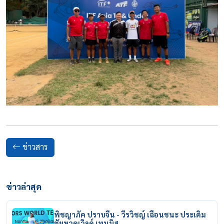
ข่าวสาร
ข่าวล่าสุด
พิชญาภัค ปราบจีน - วีรวิชญ์ เฉือนชนะ ประเดิม
ชัยหวดเวิลด์ เทนนิส…