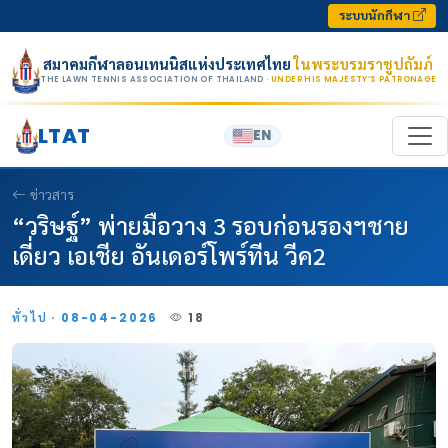
Skip to content
ระบบนักกีฬา
สมาคมกีฬาลอนเทนนิสแห่งประเทศไทย
ในพระบรมราชูปถัมภ์
THE LAWN TENNIS ASSOCIATION OF THAILAND
· UNDER HIS MAJESTY’S PATRONAGE
LTAT
EN
ข่าวสาร
“วริษฐ์” พ่ายมือวาง 3 รอบก่อนรองฯชาย
เดี่ยว เอเชีย อันเดอร์โพร์ทีน วีค2
ทั่วไป · 08-04-2026
18