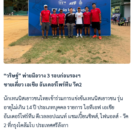
“วริษฐ์” พ่ายมือวาง 3 รอบก่อนรองฯ
ชายเดี่ยว เอเชีย อันเดอร์โพร์ทีน วีค2
นักเทนนิสเยาวชนไทยเข้าร่วมการแข่งขันเทนนิสเยาวชน รุ่น
อายุไม่เกิน 14 ปี ประเภทบุคคล รายการ ไอทีเอฟ เอเชีย
อันเดอร์โฟร์ทีน ดีเวลลอปเมนท์ แชมเปี้ยนชิพส์, ไฟนอลส์ - วีค
2 ที่กรุงโคลัมโบ ประเทศศรีลังกา