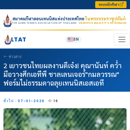
Skip to content
ระบบนักกีฬา
สมาคมกีฬาลอนเทนนิสแห่งประเทศไทย
ในพระบรมราชูปถัมภ์
THE LAWN TENNIS ASSOCIATION OF THAILAND
· UNDER HIS MAJESTY’S PATRONAGE
LTAT
EN
ข่าวสาร
2 เยาวชนไทยผลงานดีเจ๋ง! คุณานันท์ คว่ำ
มือวางศึกเอทีพี ชาลเลนเจอร์"กมลวรรณ"
ฟอร์มไม่ธรรมดาฉลุยเทนนิสเอสเอที
ทั่วไป · 07-01-2026
16