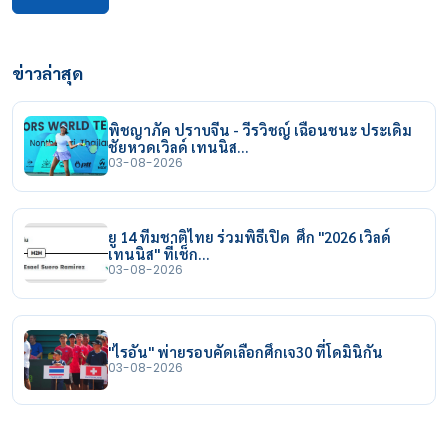
ข่าวล่าสุด
พิชญาภัค ปราบจีน - วีรวิชญ์ เฉือนชนะ ประเดิม
ชัยหวดเวิลด์ เทนนิส…
03-08-2026
ยู 14 ทีมชาติไทย ร่วมพิธีเปิด ศึก "2026 เวิลด์
เทนนิส" ที่เช็ก…
03-08-2026
"ไรอัน" พ่ายรอบคัดเลือกศึกเจ30 ที่โดมินิกัน
03-08-2026