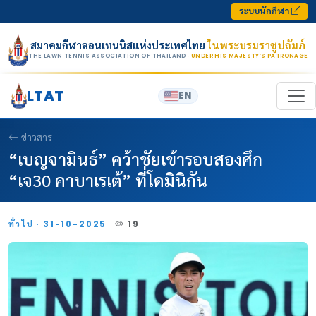
Skip to content
ระบบนักกีฬา
สมาคมกีฬาลอนเทนนิสแห่งประเทศไทย
ในพระบรมราชูปถัมภ์
THE LAWN TENNIS ASSOCIATION OF THAILAND
· UNDER HIS MAJESTY’S PATRONAGE
LTAT
EN
ข่าวสาร
“เบญจามินธ์” คว้าชัยเข้ารอบสองศึก
“เจ30 คาบาเรเต้” ที่โดมินิกัน
ทั่วไป · 31-10-2025
19