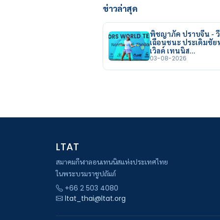
ข่าวล่าสุด
พิชญาภัค ปราบจีน - วี
เฉือนชนะ ประเดิมชั
เวิลด์ เทนนิส…
03-08-2026
LTAT
สมาคมกีฬาลอนเทนนิสแห่งประเทศไทย
ในพระบรมราชูปถัมภ์
+66 2 503 4080
ltat_thai@ltat.org