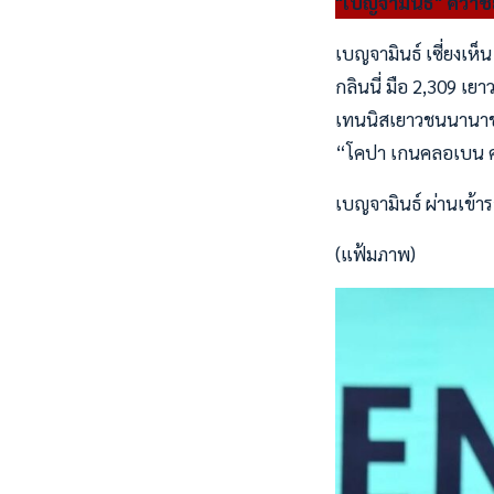
"เบญจามินธ์" คว้าชั
เบญจามินธ์ เซี่ยงเห
กลินนี่ มือ 2,309 เ
เทนนิสเยาวชนนานาชาต
“โคปา เกนคลอเบน คาบา
เบญจามินธ์ ผ่านเข้า
(แฟ้มภาพ)