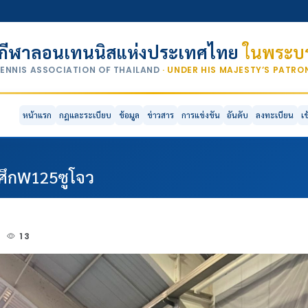
กีฬาลอนเทนนิสแห่งประเทศไทย
ในพระบร
TENNIS ASSOCIATION OF THAILAND
· UNDER HIS MAJESTY’S PATR
หน้าแรก
กฎและระเบียบ
ข้อมูล
ข่าวสาร
การแข่งขัน
อันดับ
ลงทะเบียน
เ
ฯศึกW125ซูโจว
5
13