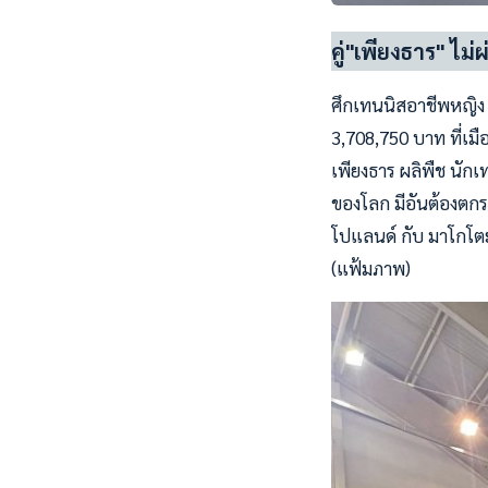
คู่"เพียงธาร" ไ
ศึกเทนนิสอาชีพหญิง 
3,708,750 บาท ที่เมื
เพียงธาร ผลิพืช นักเทน
ของโลก มีอันต้องตกรอ
โปแลนด์ กับ มาโกโตะ 
(แฟ้มภาพ)