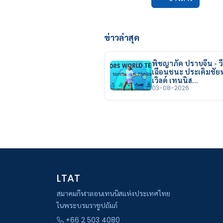
ข่าวล่าสุด
พิชญาภัค ปราบจีน - วี
เฉือนชนะ ประเดิมชั
เวิลด์ เทนนิส…
03-08-2026
LTAT
สมาคมกีฬาลอนเทนนิสแห่งประเทศไทย
ในพระบรมราชูปถัมภ์
+66 2 503 4080